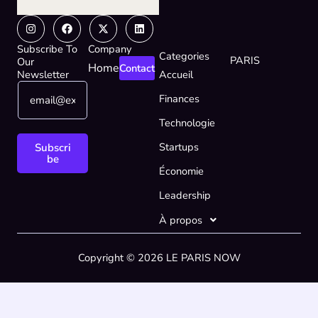
Instagram
Facebook
X-
Linkedin
twitter
Subscribe To
Company
Categories
PARIS
Our
Home
Contact
Newsletter
Accueil
E
E
Finances
m
m
a
a
Technologie
i
i
l
l
Startups
Subscri
*
E
be
Économie
m
a
Leadership
i
l
À propos
E
m
Copyright © 2026 LE PARIS NOW
a
i
l