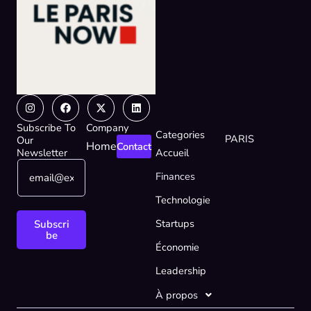
Instagram
Facebook
X-
Linkedin
twitter
Subscribe To
Company
Categories
PARIS
Our
Home
Contact
Newsletter
Accueil
E
E
Finances
m
m
a
a
Technologie
i
i
l
l
Startups
Subscri
*
*
be
Économie
*
Leadership
À propos