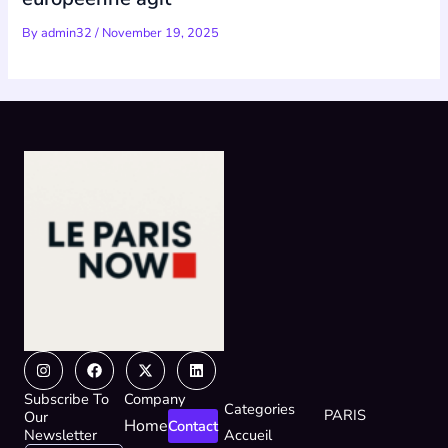
By
admin32
/
November 19, 2025
Instagram
Facebook
X-
Linkedin
twitter
Subscribe To
Company
Categories
PARIS
Our
Home
Contact
Newsletter
Accueil