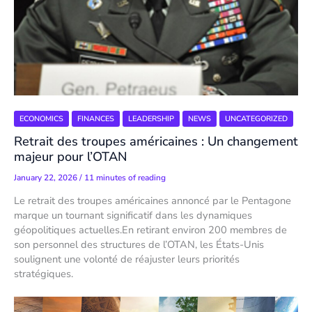
ECONOMICS
FINANCES
LEADERSHIP
NEWS
UNCATEGORIZED
Retrait des troupes américaines : Un changement
majeur pour l’OTAN
January 22, 2026
/
11 minutes of reading
Le retrait des troupes américaines annoncé par le Pentagone
marque un tournant significatif dans les dynamiques
géopolitiques actuelles.En retirant environ 200 membres de
son personnel des structures de l’OTAN, les États-Unis
soulignent une volonté de réajuster leurs priorités
stratégiques.