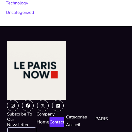
Technology
Uncategorized
Instagram
Facebook
X-
Linkedin
twitter
Subscribe To
Company
Categories
PARIS
Our
Home
Contact
Newsletter
Accueil
E
E