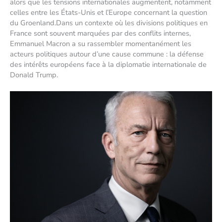
alors que les tensions internationales augmentent, notamment
celles entre les États-Unis et l’Europe concernant la question
du Groenland.Dans un contexte où les divisions politiques en
France sont souvent marquées par des conflits internes,
Emmanuel Macron a su rassembler momentanément les
acteurs politiques autour d’une cause commune : la défense
des intérêts européens face à la diplomatie internationale de
Donald Trump.