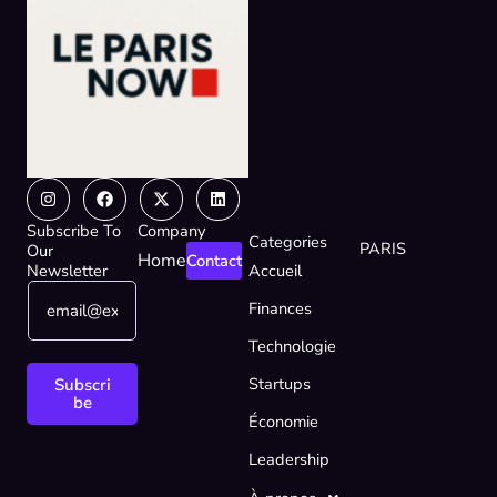
Instagram
Facebook
X-
Linkedin
twitter
Subscribe To
Company
Categories
PARIS
Our
Home
Contact
Newsletter
Accueil
E
E
Finances
m
m
a
a
Technologie
i
i
l
l
Startups
Subscri
*
E
be
Économie
m
a
Leadership
i
l