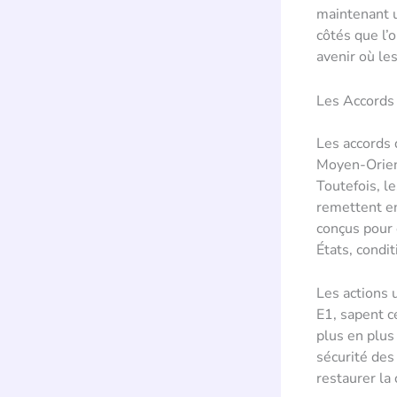
maintenant u
côtés que l’
avenir où le
Les Accords
Les accords 
Moyen-Orient
Toutefois, l
remettent en
conçus pour é
États, condi
Les actions 
E1, sapent c
plus en plus 
sécurité des
restaurer la