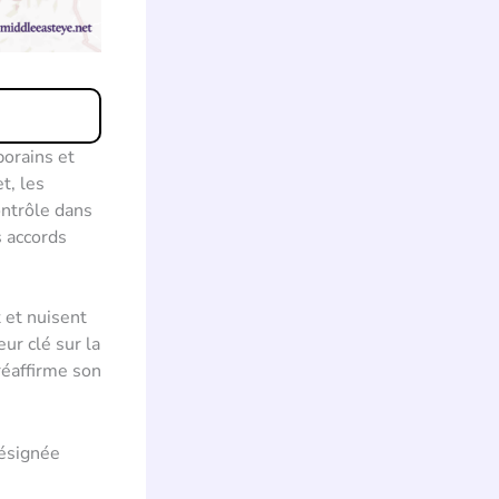
porains et
t, les
ontrôle dans
s accords
 et nuisent
eur clé sur la
réaffirme son
désignée