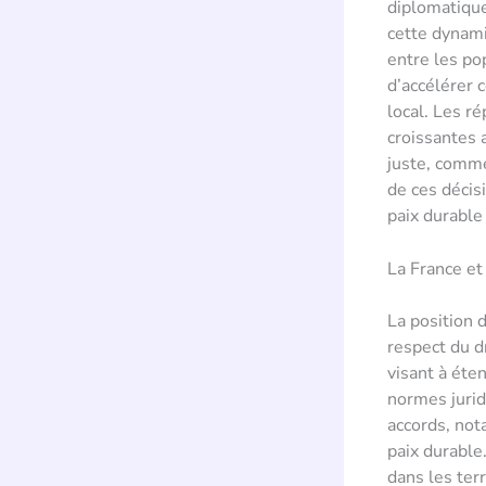
diplomatique
cette dynami
entre les po
d’accélérer 
local. Les r
croissantes 
juste, comme 
de ces décis
paix durable
La France et
La position 
respect du dr
visant à éte
normes jurid
accords, not
paix durable
dans les ter