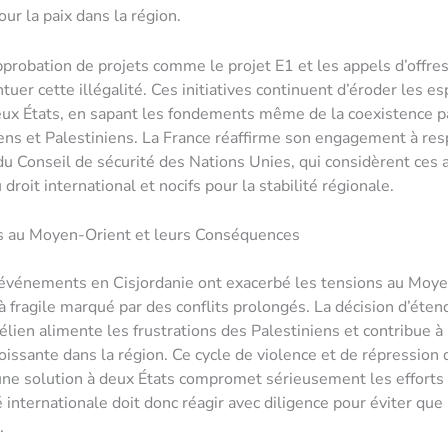
ur la paix dans la région.
approbation de projets comme le projet E1 et les appels d’offre
tuer cette illégalité. Ces initiatives continuent d’éroder les es
eux États, en sapant les fondements même de la coexistence p
iens et Palestiniens. La France réaffirme son engagement à res
du Conseil de sécurité des Nations Unies, qui considèrent ce
 droit international et nocifs pour la stabilité régionale.
s au Moyen-Orient et leurs Conséquences
événements en Cisjordanie ont exacerbé les tensions au Moye
à fragile marqué par des conflits prolongés. La décision d’éten
aélien alimente les frustrations des Palestiniens et contribue à
croissante dans la région. Ce cycle de violence et de répression
une solution à deux États compromet sérieusement les efforts 
nternationale doit donc réagir avec diligence pour éviter que l
.