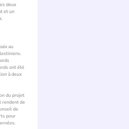
les deux
t et un
x.
paix au
lestiniens.
cords
ords ont été
tion à deux
on du projet
et rendent de
onseil de
rts pour
cernées.