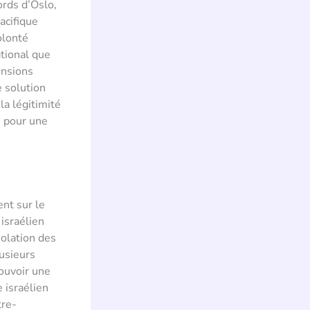
ords d’Oslo,
acifique
olonté
ational que
ensions
 solution
la légitimité
s pour une
ent sur le
 israélien
olation des
lusieurs
ouvoir une
 israélien
tre-