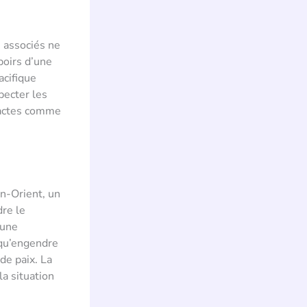
s associés ne
poirs d’une
acifique
pecter les
s actes comme
n-Orient, un
dre le
 une
 qu’engendre
de paix. La
a situation