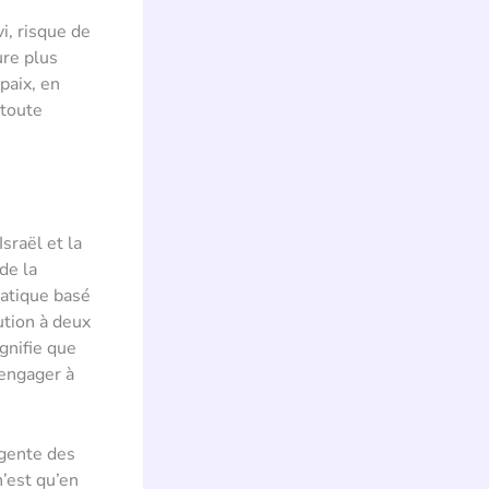
vi, risque de
ure plus
paix, en
 toute
sraël et la
de la
matique basé
ution à deux
ignifie que
’engager à
rgente des
n’est qu’en