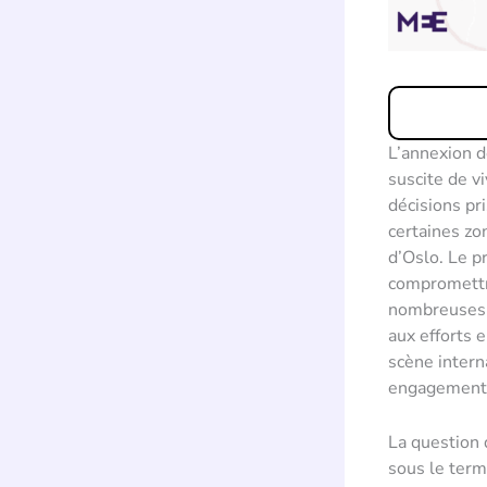
L’annexion d
suscite de v
décisions pri
certaines zo
d’Oslo. Le p
compromettre
nombreuses n
aux efforts e
scène intern
engagement e
La question 
sous le term