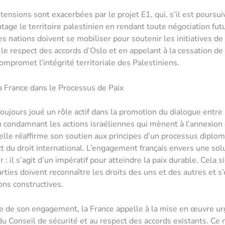
tensions sont exacerbées par le projet E1, qui, s’il est poursui
ntage le territoire palestinien en rendant toute négociation fut
s nations doivent se mobiliser pour soutenir les initiatives de 
r le respect des accords d’Oslo et en appelant à la cessation de
compromet l’intégrité territoriale des Palestiniens.
a France dans le Processus de Paix
oujours joué un rôle actif dans la promotion du dialogue entre I
n condamnant les actions israéliennes qui mènent à l’annexion 
 elle réaffirme son soutien aux principes d’un processus diplo
ct du droit international. L’engagement français envers une sol
ir : il s’agit d’un impératif pour atteindre la paix durable. Cela s
arties doivent reconnaître les droits des uns et des autres et s
ons constructives.
e de son engagement, la France appelle à la mise en œuvre u
du Conseil de sécurité et au respect des accords existants. Ce 