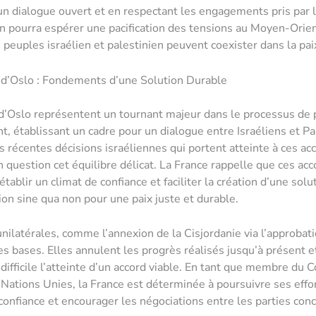
n dialogue ouvert et en respectant les engagements pris par 
on pourra espérer une pacification des tensions au Moyen-Orien
s peuples israélien et palestinien peuvent coexister dans la pai
 d’Oslo : Fondements d’une Solution Durable
d’Oslo représentent un tournant majeur dans le processus de 
, établissant un cadre pour un dialogue entre Israéliens et Pa
es récentes décisions israéliennes qui portent atteinte à ces ac
 question cet équilibre délicat. La France rappelle que ces acc
tablir un climat de confiance et faciliter la création d’une solu
tion sine qua non pour une paix juste et durable.
unilatérales, comme l’annexion de la Cisjordanie via l’approbati
es bases. Elles annulent les progrès réalisés jusqu’à présent 
difficile l’atteinte d’un accord viable. En tant que membre du C
 Nations Unies, la France est déterminée à poursuivre ses effo
 confiance et encourager les négociations entre les parties con