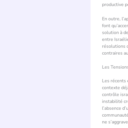
productive po
En outre, l’
font qu’accen
solution à d
entre Israél
résolutions 
contraires au
Les Tension
Les récents 
contexte déj
contrôle isr
instabilité 
l’absence d’
communauté i
ne s’aggrave