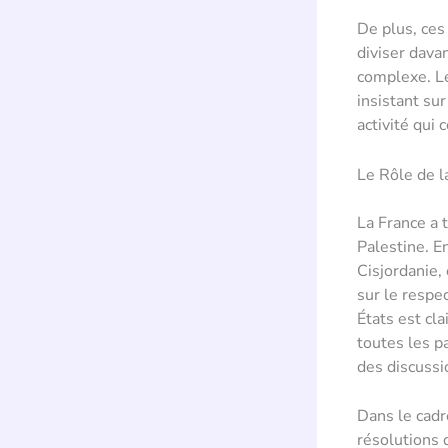
De plus, ces 
diviser dava
complexe. Le
insistant su
activité qui 
Le Rôle de l
La France a t
Palestine. E
Cisjordanie,
sur le respe
États est cla
toutes les p
des discussi
Dans le cadr
résolutions 