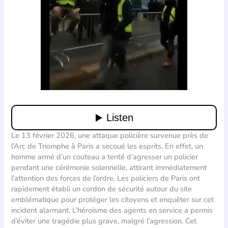
Le 13 février 2026, une attaque policière survenue près de
l’Arc de Triomphe à Paris a secoué les esprits. En effet, un
homme armé d’un couteau a tenté d’agresser un policier
pendant une cérémonie solennelle, attirant immédiatement
l’attention des forces de l’ordre. Les policiers de Paris ont
rapidement établi un cordon de sécurité autour du site
emblématique pour protéger les citoyens et enquêter sur cet
incident alarmant. L’héroïsme des agents en service a permis
d’éviter une tragédie plus grave, malgré l’agression. Cet