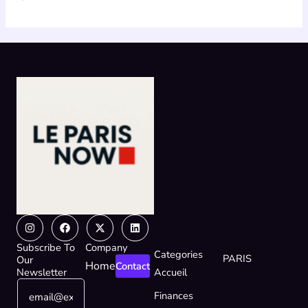
Instagram
Facebook
X-
Linkedin
twitter
Subscribe To
Company
Categories
PARIS
Our
Home
Contact
Newsletter
Accueil
E
E
Finances
m
m