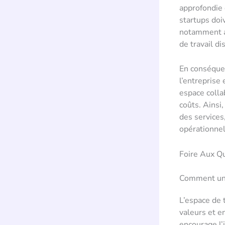
approfondie 
startups doi
notamment ave
de travail di
En conséquen
l’entreprise
espace colla
coûts. Ainsi
des services
opérationnel
Foire Aux Q
Comment un e
L’espace de t
valeurs et e
encourage l’