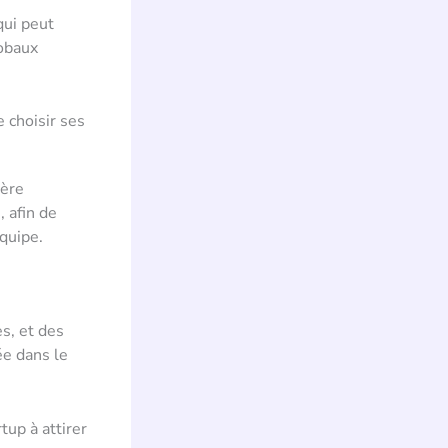
qui peut
lobaux
 choisir ses
ière
 afin de
quipe.
es, et des
ée dans le
tup à attirer