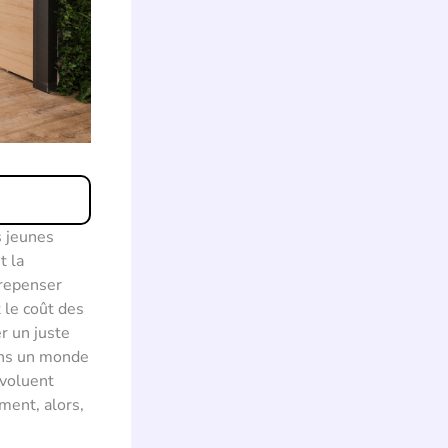
s jeunes
t la
 repenser
 le coût des
r un juste
Dans un monde
évoluent
ment, alors,