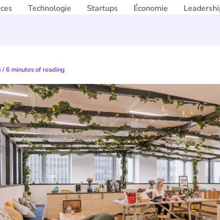
nces
Technologie
Startups
Économie
Leadershi
6
/
6 minutes of reading