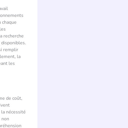
vail
vironnements
où chaque
les
la recherche
 disponibles.
i remplir
alement, la
eant les
me de coût,
ivent
 la nécessité
e non
préhension