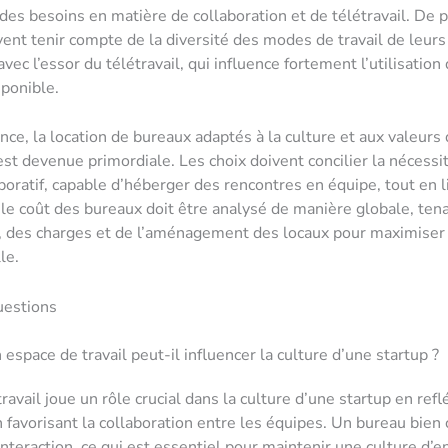
des besoins en matière de collaboration et de télétravail. De p
vent tenir compte de la diversité des modes de travail de leurs
c l’essor du télétravail, qui influence fortement l’utilisation 
sponible.
ce, la location de bureaux adaptés à la culture et aux valeurs
 est devenue primordiale. Les choix doivent concilier la nécessi
boratif, capable d’héberger des rencontres en équipe, tout en l
, le coût des bureaux doit être analysé de manière globale, te
, des charges et de l’aménagement des locaux pour maximiser l’
le.
uestions
space de travail peut-il influencer la culture d’une startup ?
ravail joue un rôle crucial dans la culture d’une startup en refl
n favorisant la collaboration entre les équipes. Un bureau bien
interaction, ce qui est essentiel pour maintenir une culture d’e