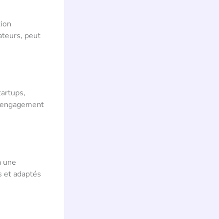
tion
ateurs, peut
tartups,
ns engagement
à une
s et adaptés