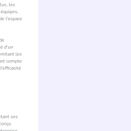
lus, les
 équipes,
de l’espace
 de
té d’un
imitant les
nant compte
efficacité
étant ses
 conçu
ntreprise