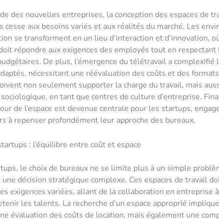
e des nouvelles entreprises, la conception des espaces de tra
s cesse aux besoins variés et aux réalités du marché. Les en
tion se transforment en un lieu d’interaction et d’innovation, 
doit répondre aux exigences des employés tout en respectant 
budgétaires. De plus, l’émergence du télétravail a complexifié 
daptés, nécessitant une réévaluation des coûts et des formats
oivent non seulement supporter la charge du travail, mais auss
 sociologique, en tant que centres de culture d’entreprise. Fin
tour de l’espace est devenue centrale pour les startups, engag
rs à repenser profondément leur approche des bureaux.
tartups : l’équilibre entre coût et espace
rtups, le choix de bureaux ne se limite plus à un simple problè
 une décision stratégique complexe. Ces espaces de travail do
es exigences variées, allant de la collaboration en entreprise à
 retenir les talents. La recherche d’un espace approprié impliqu
ne évaluation des coûts de location, mais également une com