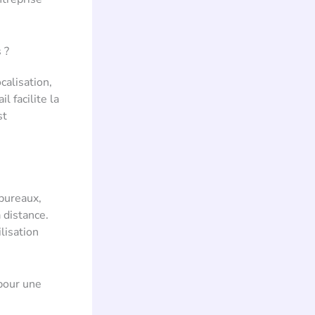
 ?
calisation,
l facilite la
st
bureaux,
 distance.
lisation
 pour une