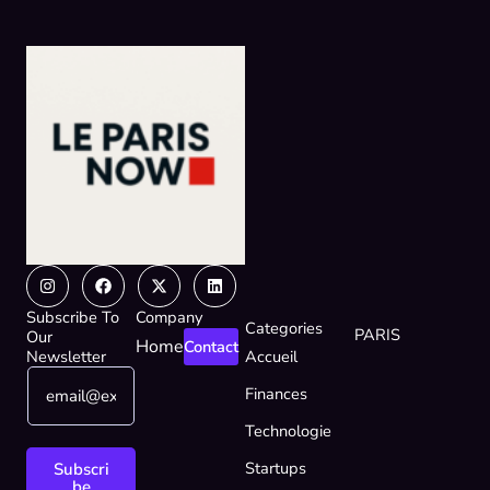
Instagram
Facebook
X-
Linkedin
twitter
Subscribe To
Company
Categories
PARIS
Our
Home
Contact
Newsletter
Accueil
E
E
Finances
m
m
a
a
Technologie
i
i
l
l
Startups
Subscri
*
E
be