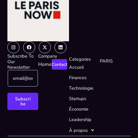
Instagram
Facebook
X-
Linkedin
twitter
Subscribe To
Company
Categories
PARIS
Our
Home
Contact
Newsletter
Accueil
E
*
Finances
m
E
a
m
Technologie
i
a
l
i
Startups
Subscri
*
l
be
Économie
E
m
Leadership
a
i
À propos
l