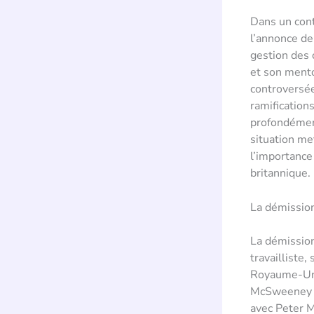
Dans un cont
l’annonce d
gestion des 
et son mento
controversée
ramification
profondément 
situation me
l’importance
britannique.
La démission
La démissio
travailliste
Royaume-Uni.
McSweeney ét
avec Peter M