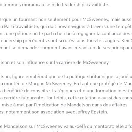
dilemmes moraux au sein du leadership travailliste.
arque un tournant non seulement pour McSweeney, mais aussi
u Parti travailliste, qui doit now naviguer à travers une tempê
ans une période où le parti cherche à regagner la confiance des 
 leadership précédents sont scrutés sous tous les angles. Keir
nant se demander comment avancer sans un de ses principaux 
son et son influence sur la carrière de McSweeney
son, figure emblématique de la politique britannique, a joué u
s la montée de Morgan McSweeney. En tant que protégé de Ma
bénéficié de conseils stratégiques et d’une formation inesti
sa carrière fulgurante. Toutefois, cette relation a aussi des co
té mise à mal par l’implication de Mandelson dans des affaires
s, notamment son association avec Jeffrey Epstein.
de Mandelson sur McSweeney va au-delà du mentorat: elle a f