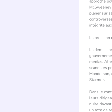
approche pol
McSweeney p
planer sur sa
controverses
intégrité aux
La pression
La démission
gouvernement
médias. Alors
scandales pr
Mandelson, es
Starmer.
Dans le cont
leurs dirige
nuire davant
un acte de r