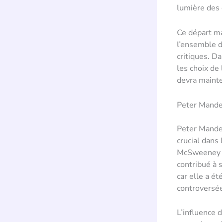
lumière des 
Ce départ m
l’ensemble d
critiques. D
les choix de
devra mainte
Peter Mandel
Peter Mandel
crucial dan
McSweeney a 
contribué à 
car elle a é
controversée
L’influence 