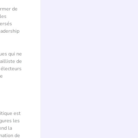
tarmer de
 les
versés
eadership
ques qui ne
illiste de
 électeurs
se
itique est
gures les
end la
nation de