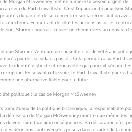
n de Morgan McSweeney met en lumière le besoin urgent de
n au sein du Parti travailliste. C’est l’opportunité pour Keir S
 priorités du parti et de se concentrer sur la réconciliation avec
es électeurs. En mettant de côté les anciens associés contro
lson, Starmer pourrait trouver un chemin vers un nouveau l
tiel que Starmer s’entoure de conseillers et de vétérans politi
ombrés par des scandales passés. Cela permettra au Parti trava
uvelle identité distincte et renouvelée qui pourrait séduire les
 corruption. En suivant cette voie, le Parti travailliste pourrait 
comme une alternative fiable pour le futur.
ilité politique : le cas de Morgan McSweeney
rs tumultueux de la politique britannique, la responsabilité pol
. La démission de Morgan McSweeney montre que même les fi
tes doivent faire face aux conséquences. Sa déclaration où il pr
té des décisions controversées prises dans le cadre de la nomi