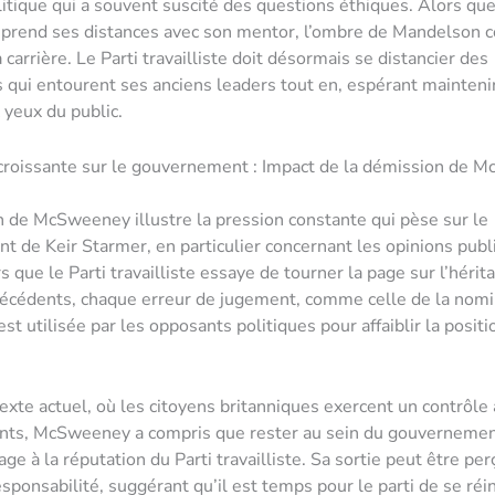
itique qui a souvent suscité des questions éthiques. Alors qu
rend ses distances avec son mentor, l’ombre de Mandelson c
 carrière. Le Parti travailliste doit désormais se distancier des
 qui entourent ses anciens leaders tout en, espérant mainteni
 yeux du public.
 croissante sur le gouvernement : Impact de la démission de 
 de McSweeney illustre la pression constante qui pèse sur le
 de Keir Starmer, en particulier concernant les opinions publ
 que le Parti travailliste essaye de tourner la page sur l’hérit
écédents, chaque erreur de jugement, comme celle de la nomi
t utilisée par les opposants politiques pour affaiblir la positi
exte actuel, où les citoyens britanniques exercent un contrôle 
ants, McSweeney a compris que rester au sein du gouvernemen
age à la réputation du Parti travailliste. Sa sortie peut être p
esponsabilité, suggérant qu’il est temps pour le parti de se réi