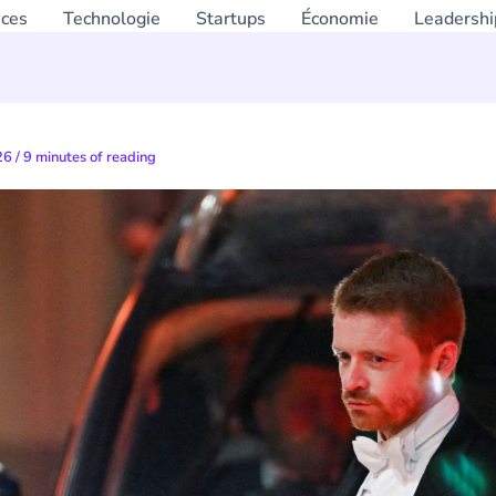
nces
Technologie
Startups
Économie
Leadershi
026
/
9 minutes of reading