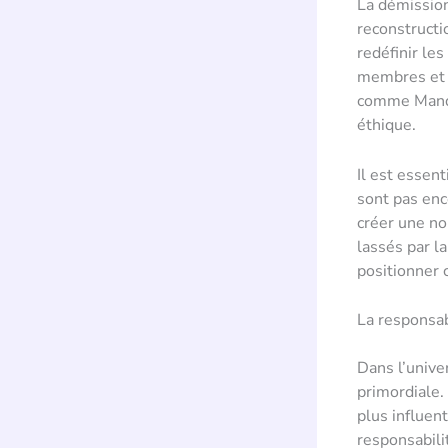
La démissio
reconstructio
redéfinir les
membres et l
comme Mande
éthique.
Il est essen
sont pas enc
créer une no
lassés par la
positionner 
La responsab
Dans l’unive
primordiale
plus influen
responsabili