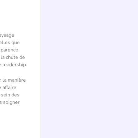
paysage
telles que
nsparence
la chute de
e leadership.
r la manière
 affaire
 sein des
is soigner