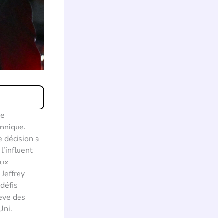
re
annique.
e décision a
l’influent
aux
 Jeffrey
 défis
lève des
Uni.