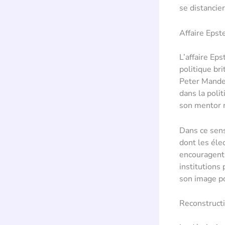
se distancie
Affaire Epste
L’affaire Ep
politique br
Peter Mandel
dans la poli
son mentor r
Dans ce sens
dont les élec
encouragent 
institutions 
son image po
Reconstructi