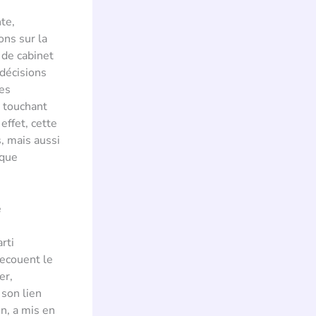
te,
ns sur la
 de cabinet
 décisions
Les
, touchant
effet, cette
, mais aussi
ique
e
rti
secouent le
er,
son lien
n, a mis en