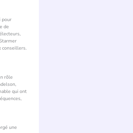
 pour
te de
électeurs,
 Starmer
conseillers.
n rôle
ndelson,
mable qui ont
nséquences,
orgé une