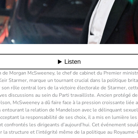
n de Morgan McSweeney, le chef de cabinet du Premier minist
Keir Starmer, marque un tournant crucial dans la politique brit
son rôle central lors de la victoire électorale de Starmer, cett
ves discussions au sein du Parti travailliste. Ancien protégé de 
son, McSweeney a dû faire face à la pression croissante liée 
 entourant la relation de Mandelson avec le délinquant sexuel
cceptant la responsabilité de ses choix, il a mis en lumière les
t confrontés les dirigeants d’aujourd’hui. Cet événement sou
r la structure et l’intégrité même de la politique au Royaume-