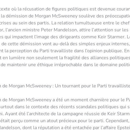
exte où la récusation de figures politiques est devenue couran
e la démission de Morgan McSweeney soulève des préoccupatio
crises au sein des partis. La relation tumultueuse entre le chef
r, l’ancien ministre Peter Mandelson, attire l’attention sur les
s qui impactent l’image des dirigeants comme Keir Starmer. 
s de cette démission vont au-delà des simples enjeux internes
la perception du Parti travailliste dans l’opinion publique. En 
t en lumière non seulement la fragilité des alliances politiques
 de maintenir une éthique irréprochable dans le domaine polit
 de Morgan McSweeney : Un tournant pour le Parti travaillist
n de Morgan McSweeney a été un moment charnière pour le Pa
, surtout dans le contexte des récents scandales politiques qui 
 Ayant été l’architecte de la campagne réussie de Keir Starm
ait perçu comme un atout précieux pour le parti. Cependant, 
andelson, dont la réputation a été entachée par l’affaire Epstei