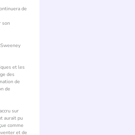
e
ontinuera de
r son
McSweeney
iques et les
age des
nation de
on de
accru sur
t aurait pu
erçue comme
nventer et de