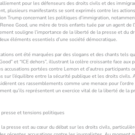
ralliement pour les défenseurs des droits civils et des immigr
t, plusieurs manifestants se sont exprimés contre les action
tion Trump concernant les politiques d’immigration, notammen
enee Good, une mère de trois enfants tuée par un agent de l’
ment souligne l’importance de la liberté de la presse et du dr
deux éléments essentiels d’une société démocratique.
ations ont été marquées par des slogans et des chants tels qu
ood” et “ICE dehors”, illustrant la colère croissante face aux p
es accusations portées contre Lemon et d’autres participants 
 sur l’équilibre entre la sécurité publique et les droits civils.
nsidèrent ces rassemblements comme une menace pour l’ordre 
rment qu’ils représentent un exercice vital de la liberté de la p
a presse et tensions politiques
 la presse est au cœur du débat sur les droits civils, particuli
des récentes accusations contre les journalistes. Au moment 