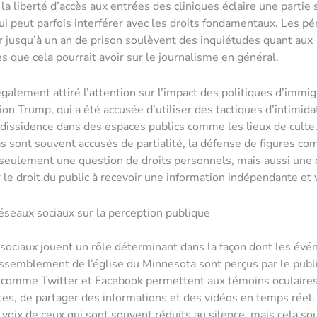
la liberté d’accès aux entrées des cliniques éclaire une partie
qui peut parfois interférer avec les droits fondamentaux. Les pé
r jusqu’à un an de prison soulèvent des inquiétudes quant aux
 que cela pourrait avoir sur le journalisme en général.
également attiré l’attention sur l’impact des politiques d’immig
ion Trump, qui a été accusée d’utiliser des tactiques d’intimida
 dissidence dans des espaces publics comme les lieux de culte.
s sont souvent accusés de partialité, la défense de figures 
seulement une question de droits personnels, mais aussi une
r le droit du public à recevoir une information indépendante et 
éseaux sociaux sur la perception publique
sociaux jouent un rôle déterminant dans la façon dont les év
semblement de l’église du Minnesota sont perçus par le publi
 comme Twitter et Facebook permettent aux témoins oculaires
stes, de partager des informations et des vidéos en temps réel.
s voix de ceux qui sont souvent réduits au silence, mais cela so