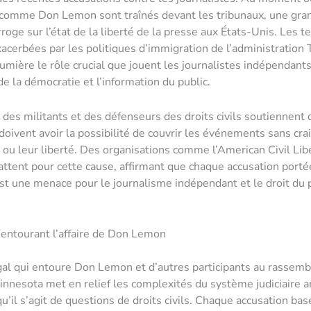
 comme Don Lemon sont traînés devant les tribunaux, une gran
rroge sur l’état de la liberté de la presse aux États-Unis. Les t
xacerbées par les politiques d’immigration de l’administration
umière le rôle crucial que jouent les journalistes indépendants
e la démocratie et l’information du public.
 des militants et des défenseurs des droits civils soutiennent 
 doivent avoir la possibilité de couvrir les événements sans cra
é ou leur liberté. Des organisations comme l’American Civil Lib
ttent pour cette cause, affirmant que chaque accusation porté
est une menace pour le journalisme indépendant et le droit du p
l entourant l’affaire de Don Lemon
égal qui entoure Don Lemon et d’autres participants au rasse
Minnesota met en relief les complexités du système judiciaire a
u’il s’agit de questions de droits civils. Chaque accusation basé