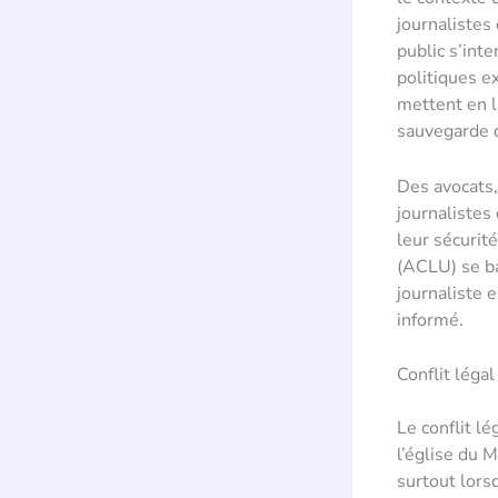
journalistes
public s’inte
politiques e
mettent en l
sauvegarde d
Des avocats,
journalistes
leur sécurit
(ACLU) se ba
journaliste 
informé.
Conflit léga
Le conflit l
l’église du 
surtout lorsq