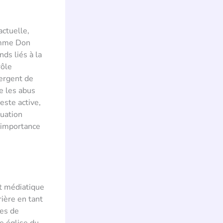
actuelle,
comme Don
ds liés à la
rôle
mergent de
e les abus
este active,
tuation
l’importance
êt médiatique
ière en tant
les de
e église du