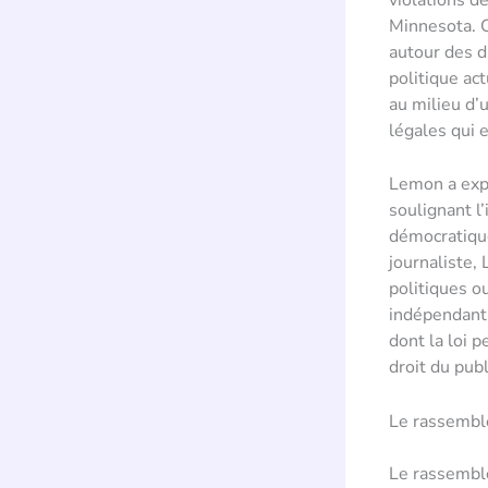
Minnesota. C
autour des dr
politique ac
au milieu d’
légales qui 
Lemon a expr
soulignant 
démocratiqu
journaliste,
politiques ou
indépendants
dont la loi p
droit du publ
Le rassembl
Le rassemble