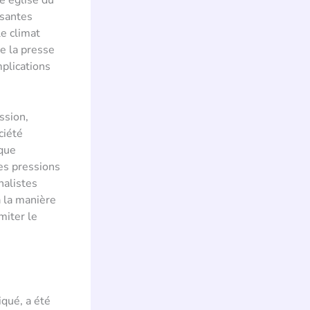
ssantes
le climat
e la presse
mplications
ssion,
ciété
 que
es pressions
nalistes
 la manière
miter le
iqué, a été