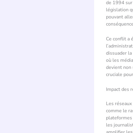
de 1994 sur 
législation 
pouvant alle
conséquences
Ce conflit a 
l’administrat
dissuader la
où les média
devient non 
cruciale pou
Impact des r
Les réseaux 
comme le ras
plateformes
les journali
amplifier le