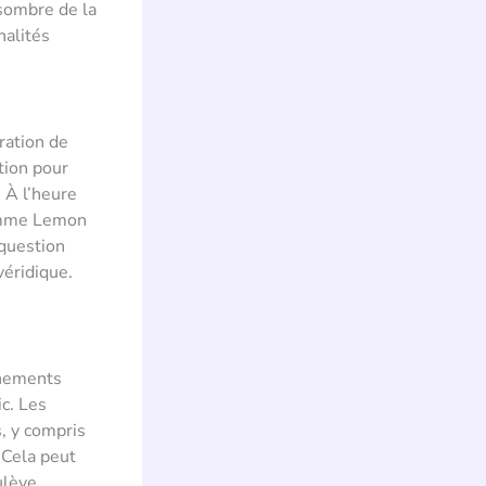
 sombre de la
nalités
ration de
tion pour
 À l’heure
comme Lemon
 question
véridique.
énements
c. Les
, y compris
 Cela peut
ulève