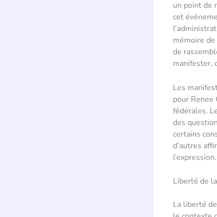
un point de 
cet événemen
l’administra
mémoire de R
de rassemble
manifester, 
Les manifest
pour Renee G
fédérales. L
des questions
certains co
d’autres affi
l’expression.
Liberté de l
La liberté de
le contexte 