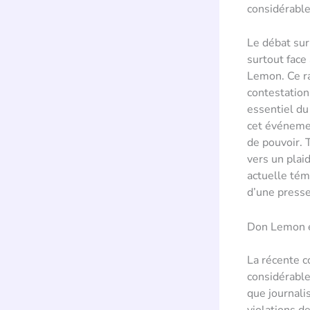
considérable
Le débat sur 
surtout face
Lemon. Ce ra
contestation
essentiel du
cet événemen
de pouvoir. 
vers un plai
actuelle témo
d’une presse
Don Lemon et
La récente c
considérable
que journali
violations d