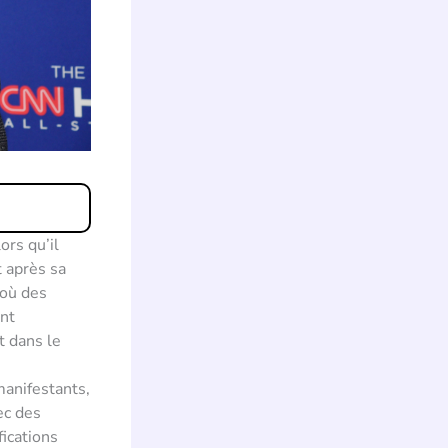
ors qu’il
t après sa
 où des
ent
t dans le
manifestants,
ec des
fications