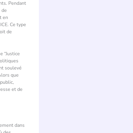
ants. Pendant
s de
t en
ICE. Ce type
oit de
e “Justice
olitiques
ont soulevé
 Alors que
public,
resse et de
èrement dans
où des