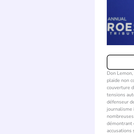
Don Lemon, l
plaide non c
couverture 
tensions aut
défenseur de
journalisme 
nombreuses v
démontrant e
accusations s