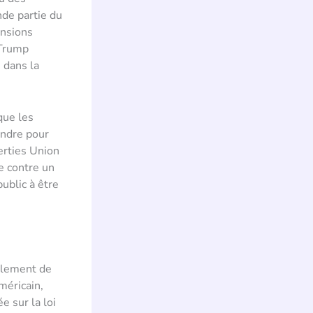
de partie du
ensions
 Trump
 dans la
que les
indre pour
erties Union
e contre un
ublic à être
mblement de
méricain,
e sur la loi