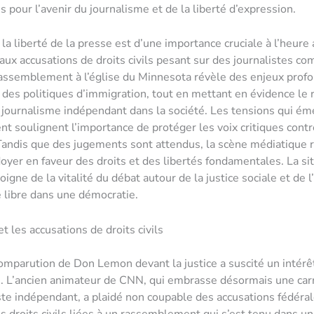
s pour l’avenir du journalisme et de la liberté d’expression.
la liberté de la presse est d’une importance cruciale à l’heure 
 aux accusations de droits civils pesant sur des journalistes 
ssemblement à l’église du Minnesota révèle des enjeux profon
 des politiques d’immigration, tout en mettant en évidence le 
 journalisme indépendant dans la société. Les tensions qui é
t soulignent l’importance de protéger les voix critiques contr
Tandis que des jugements sont attendus, la scène médiatique r
doyer en faveur des droits et des libertés fondamentales. La si
igne de la vitalité du débat autour de la justice sociale et de 
 libre dans une démocratie.
 les accusations de droits civils
omparution de Don Lemon devant la justice a suscité un intér
. L’ancien animateur de CNN, qui embrasse désormais une carr
ste indépendant, a plaidé non coupable des accusations fédéra
es droits civils liées à un rassemblement qui s’est tenu dans un