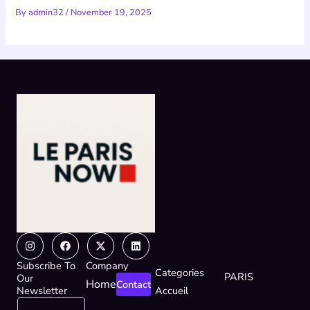
By
admin32
/
November 19, 2025
Instagram
Facebook
X-
Linkedin
twitter
Subscribe To
Company
Categories
PARIS
Our
Home
Contact
Newsletter
Accueil
E
*