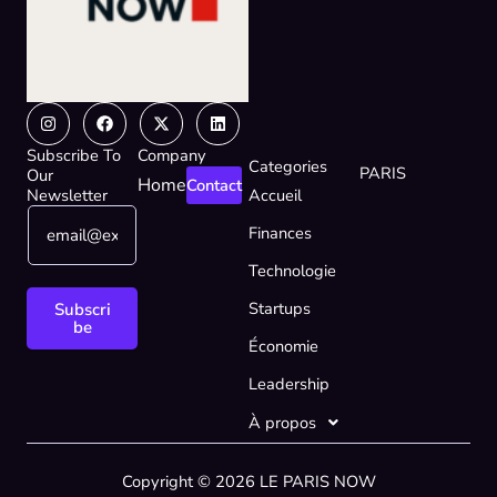
Instagram
Facebook
X-
Linkedin
twitter
Subscribe To
Company
Categories
PARIS
Our
Home
Contact
Newsletter
Accueil
E
E
Finances
m
m
a
a
Technologie
i
i
l
l
Startups
Subscri
*
E
be
Économie
m
a
Leadership
i
l
À propos
E
m
Copyright © 2026 LE PARIS NOW
a