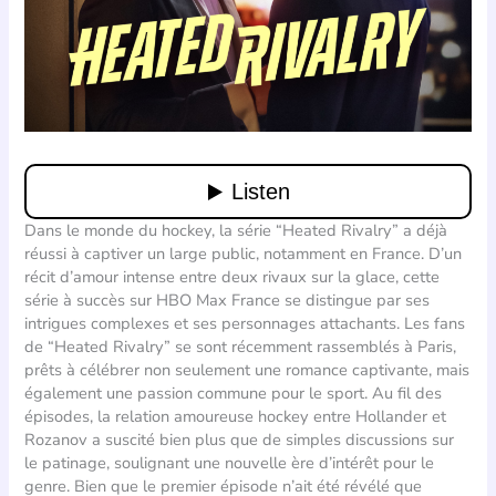
Dans le monde du hockey, la série “Heated Rivalry” a déjà
réussi à captiver un large public, notamment en France. D’un
récit d’amour intense entre deux rivaux sur la glace, cette
série à succès sur HBO Max France se distingue par ses
intrigues complexes et ses personnages attachants. Les fans
de “Heated Rivalry” se sont récemment rassemblés à Paris,
prêts à célébrer non seulement une romance captivante, mais
également une passion commune pour le sport. Au fil des
épisodes, la relation amoureuse hockey entre Hollander et
Rozanov a suscité bien plus que de simples discussions sur
le patinage, soulignant une nouvelle ère d’intérêt pour le
genre. Bien que le premier épisode n’ait été révélé que