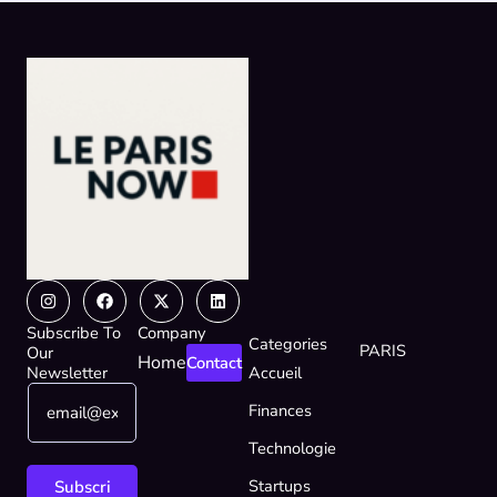
Instagram
Facebook
X-
Linkedin
twitter
Subscribe To
Company
Categories
PARIS
Our
Home
Contact
Newsletter
Accueil
E
*
Finances
m
E
a
m
Technologie
i
a
l
i
Startups
Subscri