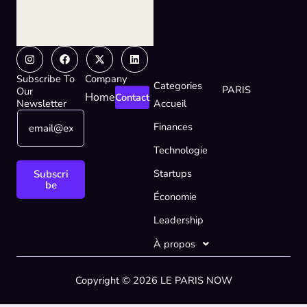
Instagram
Facebook
X-
Linkedin
twitter
Subscribe To
Company
Categories
PARIS
Our
Home
Contact
Newsletter
Accueil
E
E
Finances
m
m
a
a
Technologie
i
i
l
l
Startups
Subscri
*
E
be
Économie
m
a
Leadership
i
l
À propos
*
Copyright © 2026 LE PARIS NOW