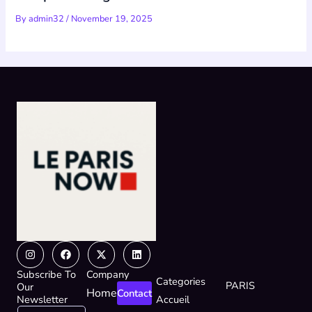
By
admin32
/
November 19, 2025
Instagram
Facebook
X-
Linkedin
twitter
Subscribe To
Company
Categories
PARIS
Our
Home
Contact
Newsletter
Accueil
E