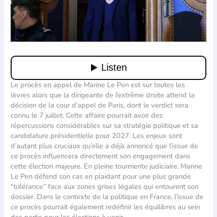
Le procès en appel de Marine Le Pen est sur toutes les
lèvres alors que la dirigeante de l’extrême droite attend la
décision de la cour d’appel de Paris, dont le verdict sera
connu le 7 juillet. Cette affaire pourrait avoir des
répercussions considérables sur sa stratégie politique et sa
candidature présidentielle pour 2027. Les enjeux sont
d’autant plus cruciaux qu’elle a déjà annoncé que l’issue de
ce procès influencera directement son engagement dans
cette élection majeure. En pleine tourmente judiciaire, Marine
Le Pen défend son cas en plaidant pour une plus grande
“tolérance” face aux zones grises légales qui entourent son
dossier. Dans le contexte de la politique en France, l’issue de
ce procès pourrait également redéfinir les équilibres au sein
des partis pour les élections à venir.