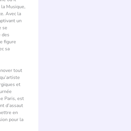
e la Musique,
e. Avec la
aptivant un
e se
e des
e figure
ec sa
nnover tout
qu’artiste
rgiques et
ournée
e Paris, est
nt d’assaut
mettre en
sion pour la