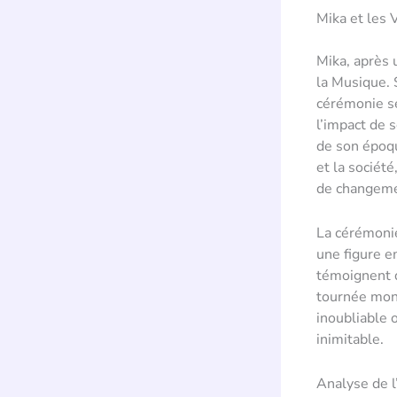
Mika et les 
Mika, après 
la Musique. 
cérémonie se
l’impact de 
de son époqu
et la société
de changeme
La cérémonie
une figure 
témoignent d
tournée mond
inoubliable 
inimitable.
Analyse de 