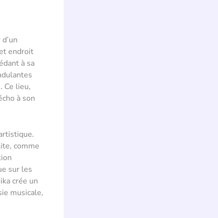
r d’un
et endroit
cédant à sa
ondulantes
 Ce lieu,
écho à son
artistique.
olite, comme
tion
ue sur les
ika crée un
sie musicale,