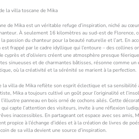
e la villa toscane de Mika
cane de Mika est un véritable refuge d’inspiration, niché au cœu
anteur. À seulement 16 kilomètres au sud-est de Florence, c
la passion du chanteur pour la beauté naturelle et l’art. En ac
 est frappé par le cadre idyllique qui l’entoure – des collines 
 cyprès et d’oliviers créent une atmosphère presque féerique.
utes sinueuses et de charmantes bâtisses, résonne comme un 
tique, où la créativité et la sérénité se marient à la perfection.
e la villa de Mika reflète son esprit éclectique et sa sensibilité 
tiste, Mika a toujours cultivé un goût pour l’originalité et l’ins
l’illustre panneau en bois orné de cochons ailés. Cette décora
qui capte l’attention des visiteurs, invite à une réflexion ludiq
 rêves inaccessibles. En partageant cet espace avec ses amis, M
t propice à l’échange d’idées et à la création de livres de poé
coin de sa villa devient une source d’inspiration.