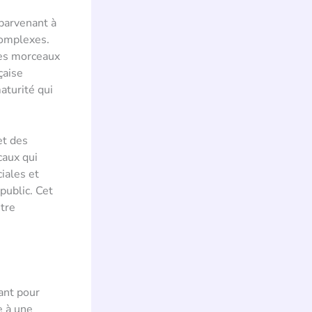
parvenant à
complexes.
des morceaux
çaise
aturité qui
et des
caux qui
iales et
public. Cet
stre
ant pour
e à une