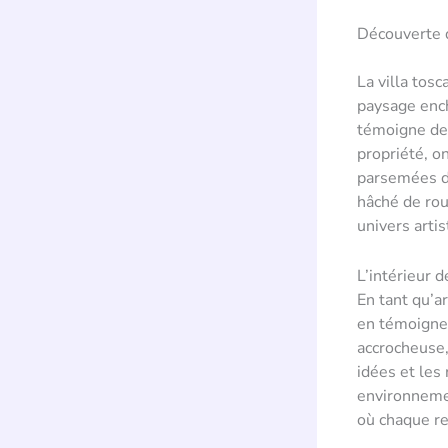
Découverte d
La villa tos
paysage ench
témoigne de 
propriété, on
parsemées de
hâché de ro
univers artis
L’intérieur d
En tant qu’ar
en témoigne 
accrocheuse, 
idées et les
environnemen
où chaque re