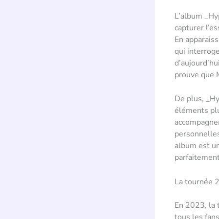
L’album _Hyp
capturer l’e
En apparaiss
qui interrog
d’aujourd’hu
prouve que M
De plus, _Hy
éléments plu
accompagnent
personnelles
album est une
parfaitement
La tournée 2
En 2023, la
tous les fan