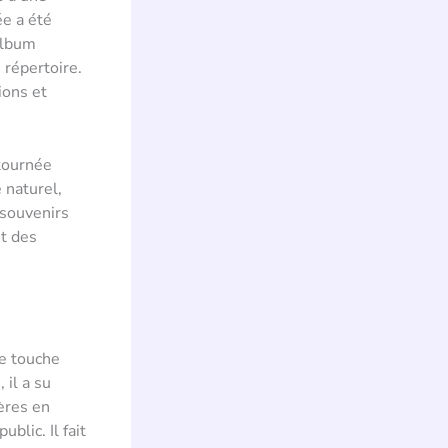
ée a été
album
 répertoire.
ions et
tournée
 naturel,
 souvenirs
nt des
ne touche
 il a su
ères en
lic. Il fait