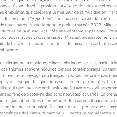
poésie. Ce vendredi, il présidera la 41e édition des Victoires d
e emblématique célébrant le meilleur de la musique en Franc
te de son album “Hyperlove”, son succès ne cesse de croître, c
 de nouveautés. Actuellement en pleine tournée 2023, Mika n
 de faire de la musique ; il crée une véritable expérience. Entr
rocheuses et des textes engagés, Mika est indéniablement un
le de la scène musicale actuelle, redéfinissant les attentes av
lamboyante.
e vibrant de la musique, Mika se distingue par sa capacité à i
 des thèmes souvent négligés par ses contemporains. En tant 
il réinvente le paysage pop français avec ses performances éne
opus, qui évoque des questions socialement pertinentes. La t
Mika, qui résonne avec enthousiasme à travers des villes comm
our ses fans de découvrir des sons nouveaux et variés. En prena
out en jouant les rôles de mentor et de créateur, il parvient à 
nce même de l’art musical. À chaque note, il prouve que sa pas
onnaît pas de limites, faisant de lui une figure emblématique.