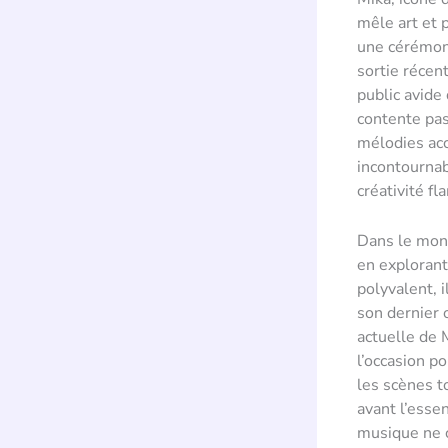
mêle art et 
une cérémoni
sortie récen
public avide
contente pas
mélodies acc
incontournab
créativité f
Dans le mond
en explorant
polyvalent, 
son dernier 
actuelle de 
l’occasion p
les scènes t
avant l’esse
musique ne c