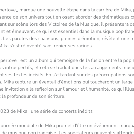
erlove_ marque une nouvelle étape dans la carrière de Mika, 
ssence de son univers tout en osant aborder des thématiques 
ant sur scène lors des Victoires de la Musique, il présentera 
ent et émeuvent, ce qui est essentiel dans la musique pop fran
i. Les paroles des chansons, pleines d’émotion, révèlent une m
ika s’est réinventé sans renier ses racines.
perlove_ est un album qui témoigne de la fusion entre la pop 
s introspectifs, et cela se traduit dans les arrangements musi
 ses textes incisifs. En s’attardant sur des préoccupations soc
, Mika capture un éventail d’émotions qui toucheront un large 
 invitation à la réflexion sur l’amour et l’humanité, ce qui illu
 la profondeur de son écriture.
023 de Mika : une série de concerts inédits
 tournée mondiale de Mika promet d’être un événement marqu
s de musique pop française. Les spectateurs peuvent s’attendr