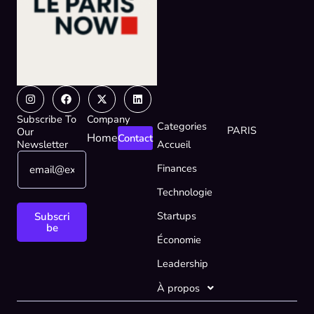
Instagram
Facebook
X-
Linkedin
twitter
Subscribe To
Company
Categories
PARIS
Our
Home
Contact
Newsletter
Accueil
E
*
Finances
m
E
a
m
Technologie
i
a
l
i
Startups
Subscri
*
l
be
Économie
E
m
Leadership
a
i
À propos
l