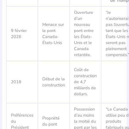
de Trump
Ouverture
“Je
d’un
n’autoriserai
Menace sur
nouveau
pas l’ouvert
9 février
le pont
pont entre
tant que les
2026
Canada-
les États-
États-Unis 
États-Unis
Unis et le
seront pas
Canada
pleinement
retardée.
compensés.
Coût de
construction
Début de la
2018
de 4,7
construction
milliards de
dollars.
Possession
“Le Canada
Préférences
d’au moins
utilise peu 
Propriété
du
la moitié du
produits
du pont
Président
pont par les
fabriqués a