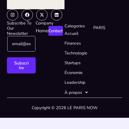
Instagram
Facebook
X-
Linkedin
twitter
Subscribe To
Company
Categories
PARIS
Our
Home
Contact
Newsletter
Accueil
E
E
Finances
m
m
a
a
Technologie
i
i
l
l
Startups
Subscri
*
E
be
Économie
m
a
Leadership
i
l
À propos
*
Copyright © 2026 LE PARIS NOW