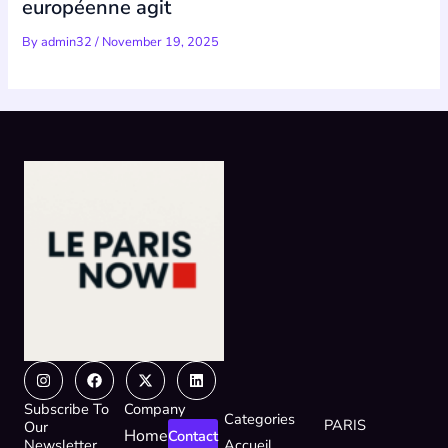
européenne agit
By
admin32
/
November 19, 2025
Instagram
Facebook
X-
Linkedin
twitter
Subscribe To
Company
Categories
PARIS
Our
Home
Contact
Newsletter
Accueil