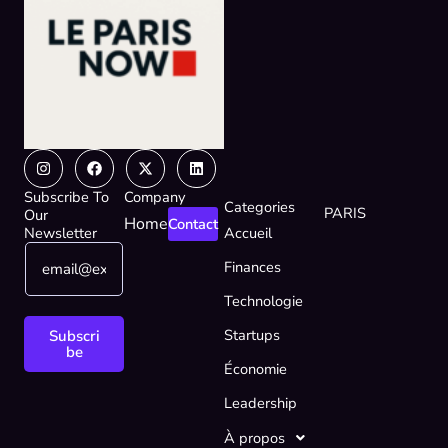
Instagram
Facebook
X-
Linkedin
twitter
Subscribe To
Company
Categories
PARIS
Our
Home
Contact
Newsletter
Accueil
E
*
Finances
m
E
a
m
Technologie
i
a
l
i
Startups
Subscri
*
l
be
Économie
*
Leadership
À propos