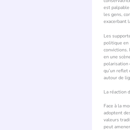
conservatric
est palpable
les gens, co
exacerbant la
Les supporte
politique en
convictions.
en une scène
polarisation
qu’un reflet
autour de li
La réaction 
Face à la m
adoptent des
valeurs trad
peut amener