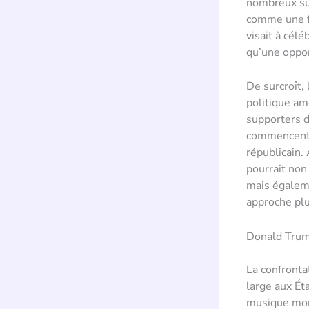
nombreux sup
comme une fa
visait à cél
qu’une oppor
De surcroît, 
politique am
supporters d
commencent à
républicain.
pourrait non
mais égaleme
approche plu
Donald Trump
La confronta
large aux É
musique mont