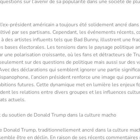
questions sur l’avenir de sa popularité dans une société de pl
 l’ex-président américain a toujours été solidement ancré dans
ltivé par ses partisans. Cependant, les événements récents,
 à des artistes influents tels que Bad Bunny, illustrent une fra
es bases électorales. Les tensions dans le paysage politique a
ar une polarisation croissante, où les fans et détracteurs de T
seulement sur des questions de politique mais aussi sur des v
 Avec des déclarations qui semblent ignorer une partie significa
ispanophone, l’ancien président renforce une image qui pourra
mbitions futures. Cette dynamique met en lumière les enjeux
dent les relations entre divers groupes et les influences cultu
ats actuels.
t du soutien de Donald Trump dans la culture macho
e Donald Trump, traditionnellement ancré dans la culture mac
semble être en déclin. En raison de ses récents commentaires 