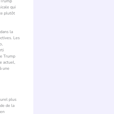
e Trump
icale qui
ce plutôt
 dans la
ctives. Les
o,
rti
 de Trump
e actuel,
 à une
urel plus
de de la
 en