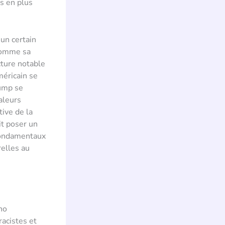
us en plus
 un certain
 comme sa
cture notable
méricain se
rump se
aleurs
tive de la
it poser un
 fondamentaux
relles au
ho
racistes et