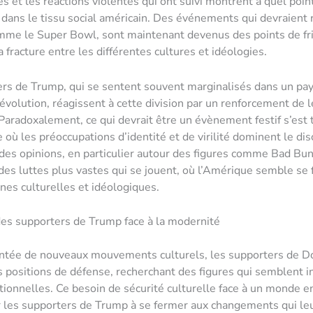
es et les réactions violentes qui ont suivi montrent à quel poin
 dans le tissu social américain. Des événements qui devraient
mme le Super Bowl, sont maintenant devenus des points de fri
 fracture entre les différentes cultures et idéologies.
rs de Trump, qui se sentent souvent marginalisés dans un pa
 évolution, réagissent à cette division par un renforcement de 
 Paradoxalement, ce qui devrait être un évènement festif s’est
 où les préoccupations d’identité et de virilité dominent le dis
 des opinions, en particulier autour des figures comme Bad Bun
 des luttes plus vastes qui se jouent, où l’Amérique semble se
gnes culturelles et idéologiques.
des supporters de Trump face à la modernité
ontée de nouveaux mouvements culturels, les supporters de 
 positions de défense, recherchant des figures qui semblent i
itionnelles. Ce besoin de sécurité culturelle face à un monde 
 les supporters de Trump à se fermer aux changements qui le