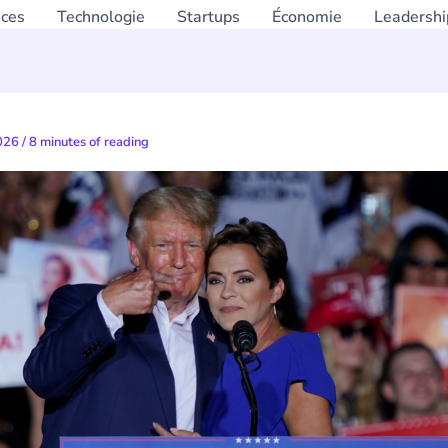
nces
Technologie
Startups
Économie
Leadershi
2026
/
8 minutes of reading