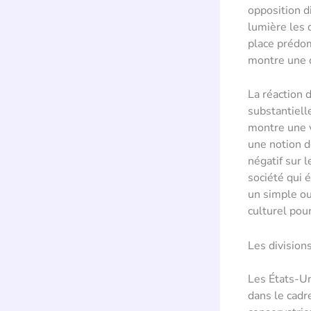
opposition d
lumière les 
place prédom
montre une d
La réaction 
substantiell
montre une v
une notion d
négatif sur 
société qui 
un simple ou
culturel pour
Les division
Les États-Un
dans le cadr