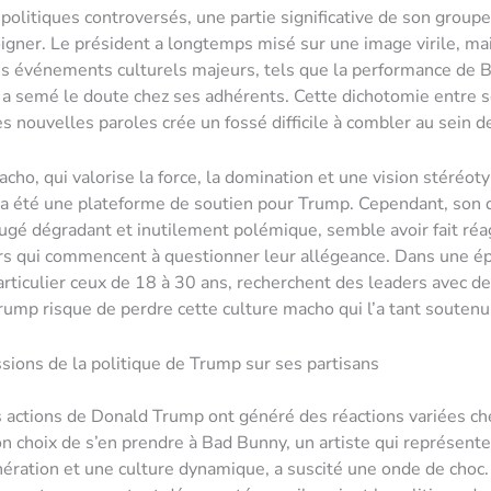
 politiques controversés, une partie significative de son group
igner. Le président a longtemps misé sur une image virile, ma
es événements culturels majeurs, tels que la performance de 
a semé le doute chez ses adhérents. Cette dichotomie entre s
es nouvelles paroles crée un fossé difficile à combler au sein d
acho, qui valorise la force, la domination et une vision stéréot
 a été une plateforme de soutien pour Trump. Cependant, son 
ugé dégradant et inutilement polémique, semble avoir fait réa
rs qui commencent à questionner leur allégeance. Dans une é
articulier ceux de 18 à 30 ans, recherchent des leaders avec d
Trump risque de perdre cette culture macho qui l’a tant soutenu
sions de la politique de Trump sur ses partisans
 actions de Donald Trump ont généré des réactions variées ch
on choix de s’en prendre à Bad Bunny, un artiste qui représent
ération et une culture dynamique, a suscité une onde de choc