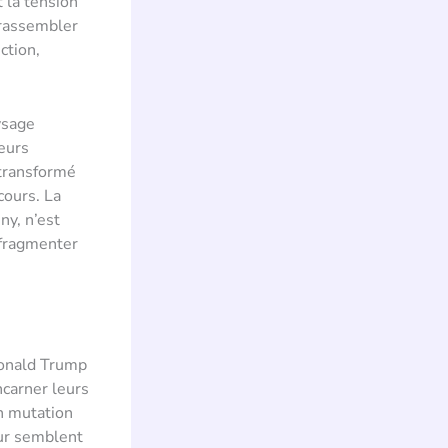
t la tension
 rassembler
ction,
ysage
leurs
 transformé
cours. La
ny, n’est
 fragmenter
Donald Trump
ncarner leurs
en mutation
ur semblent