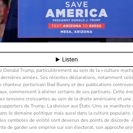
e Donald Trump, particulièrement au sein de la « culture mach
es dernières années. Ses récentes déclarations, notamment cell
e chanteur portoricain Bad Bunny et des publications controve
aux, commencent à aliéner certains de ses partisans. Cette év
es tensions croissantes au sein de la droite américaine et une 
supporters de Trump. La division aux États-Unis se manifeste
ns le domaine politique mais aussi dans la culture populaire, 
les symboles de virilité sont devenus des points de discorde. 
nte de garder une emprise sur son électorat, son approche pr