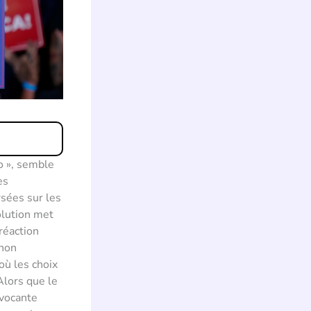
o », semble
es
rsées sur les
olution met
réaction
 non
où les choix
Alors que le
ovocante