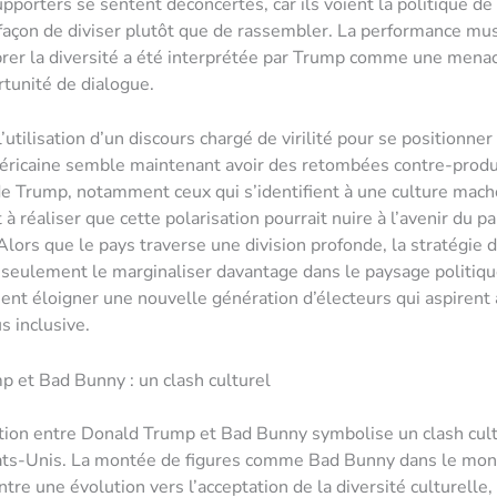
porters se sentent déconcertés, car ils voient la politique d
çon de diviser plutôt que de rassembler. La performance mus
ébrer la diversité a été interprétée par Trump comme une mena
tunité de dialogue.
l’utilisation d’un discours chargé de virilité pour se positionner
éricaine semble maintenant avoir des retombées contre-produ
e Trump, notamment ceux qui s’identifient à une culture mach
 réaliser que cette polarisation pourrait nuire à l’avenir du pa
 Alors que le pays traverse une division profonde, la stratégie
 seulement le marginaliser davantage dans le paysage politiqu
nt éloigner une nouvelle génération d’électeurs qui aspirent
s inclusive.
 et Bad Bunny : un clash culturel
tion entre Donald Trump et Bad Bunny symbolise un clash cult
tats-Unis. La montée de figures comme Bad Bunny dans le mon
re une évolution vers l’acceptation de la diversité culturelle,