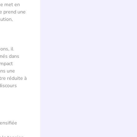
ue met en
ne prend une
ution,
ons, il
inés dans
impact
ans une
tre réduite à
discours
ensifiée