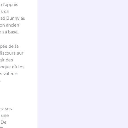
e d’appuis
is sa
Bad Bunny au
on ancien
e sa base.
ypée de la
discours sur
gir des
poque où les
es valeurs
.
ez ses
e une
. De