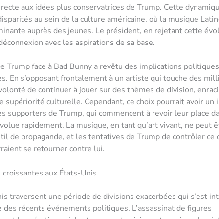
irecte aux idées plus conservatrices de Trump. Cette dynamiq
disparités au sein de la culture américaine, où la musique Lati
inante auprès des jeunes. Le président, en rejetant cette évol
éconnexion avec les aspirations de sa base.
de Trump face à Bad Bunny a revêtu des implications politiques
es. En s’opposant frontalement à un artiste qui touche des milli
olonté de continuer à jouer sur des thèmes de division, enrac
e supériorité culturelle. Cependant, ce choix pourrait avoir un 
les supporters de Trump, qui commencent à revoir leur place d
évolue rapidement. La musique, en tant qu’art vivant, ne peut ê
til de propagande, et les tentatives de Trump de contrôler ce 
raient se retourner contre lui.
s croissantes aux États-Unis
is traversent une période de divisions exacerbées qui s’est int
e des récents événements politiques. L’assassinat de figures