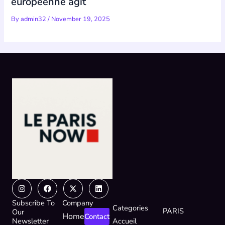
européenne agit
By
admin32
/
November 19, 2025
Instagram
Facebook
X-
Linkedin
twitter
Subscribe To
Company
Categories
PARIS
Our
Home
Contact
Newsletter
Accueil