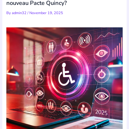
nouveau Pacte Quincy?
By
admin32
/
November 19, 2025