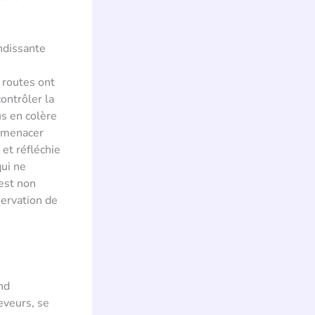
ndissante
 routes ont
ontrôler la
us en colère
t menacer
 et réfléchie
qui ne
 est non
servation de
nd
eveurs, se