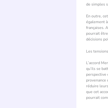
de simples s
En outre, ce
également à 
françaises. 
pourrait êtr
décisions po
Les tensions
L’accord Mer
qu’ils se ba
perspective 
provenance d
réduire leur
que cet acco
pourrait com