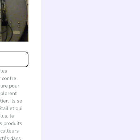
 les
r contre
sure pour
éplorent
ier. Ils se
tail et qui
lus, la
s produits
iculteurs
ectés dans