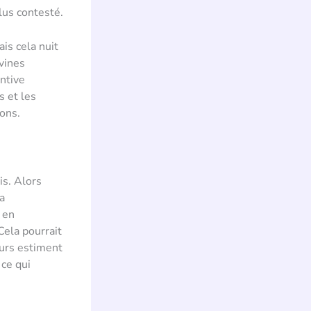
lus contesté.
is cela nuit
ovines
entive
s et les
ions.
is. Alors
a
 en
ela pourrait
eurs estiment
 ce qui