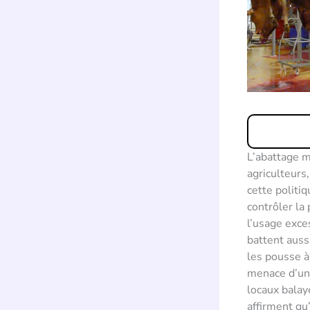
L’abattage m
agriculteurs
cette politi
contrôler la
l’usage exce
battent aussi
les pousse à
menace d’un 
locaux balay
affirment qu