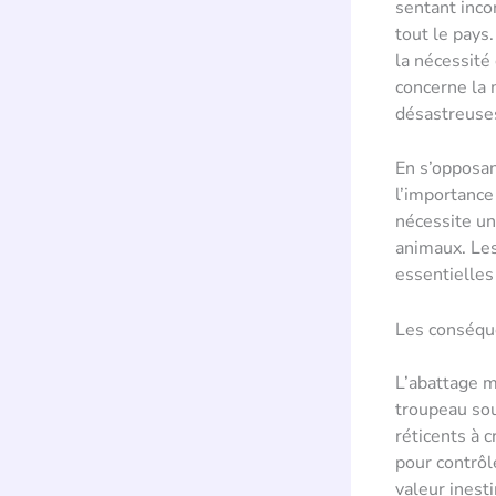
sentant inco
tout le pays.
la nécessité 
concerne la 
désastreuses 
En s’opposan
l’importance
nécessite un
animaux. Le
essentielles
Les conséque
L’abattage m
troupeau sou
réticents à 
pour contrôl
valeur inest