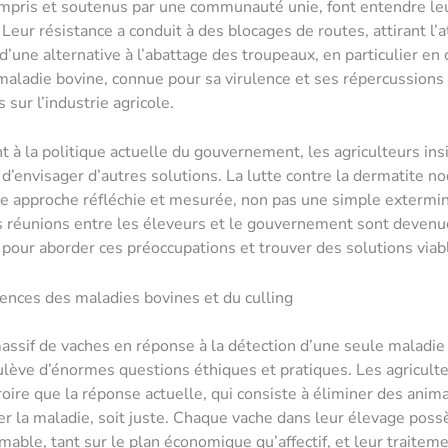
mpris et soutenus par une communauté unie, font entendre le
 Leur résistance a conduit à des blocages de routes, attirant l’
d’une alternative à l’abattage des troupeaux, en particulier en 
maladie bovine, connue pour sa virulence et ses répercussions
sur l’industrie agricole.
t à la politique actuelle du gouvernement, les agriculteurs ins
 d’envisager d’autres solutions. La lutte contre la dermatite no
e approche réfléchie et mesurée, non pas une simple extermi
s réunions entre les éleveurs et le gouvernement sont devenu
 pour aborder ces préoccupations et trouver des solutions viab
nces des maladies bovines et du culling
assif de vaches en réponse à la détection d’une seule maladie
lève d’énormes questions éthiques et pratiques. Les agricult
croire que la réponse actuelle, qui consiste à éliminer des anim
er la maladie, soit juste. Chaque vache dans leur élevage pos
imable, tant sur le plan économique qu’affectif, et leur trait