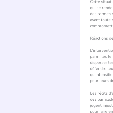
Cette situat
qui se rende
des termes d
avant toute 
compromettra
Réactions des
L’interventi
parmi les fe
disperser le
défendre leu
qu’intensifi
pour leurs dr
Les récits d
des barricad
jugent injust
pour faire e