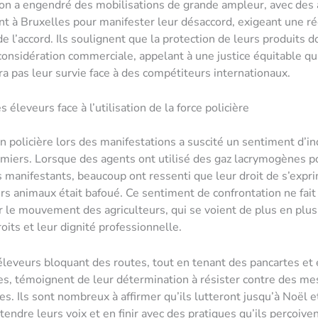
ion a engendré des mobilisations de grande ampleur, avec des 
nt à Bruxelles pour manifester leur désaccord, exigeant une r
e l’accord. Ils soulignent que la protection de leurs produits d
considération commerciale, appelant à une justice équitable qu
 pas leur survie face à des compétiteurs internationaux.
 éleveurs face à l’utilisation de la force policière
on policière lors des manifestations a suscité un sentiment d’i
rmiers. Lorsque des agents ont utilisé des gaz lacrymogènes p
s manifestants, beaucoup ont ressenti que leur droit de s’expr
rs animaux était bafoué. Ce sentiment de confrontation ne fait
er le mouvement des agriculteurs, qui se voient de plus en plus
oits et leur dignité professionnelle.
’éleveurs bloquant des routes, tout en tenant des pancartes et
es, témoignent de leur détermination à résister contre des mes
es. Ils sont nombreux à affirmer qu’ils lutteront jusqu’à Noël e
ntendre leurs voix et en finir avec des pratiques qu’ils perçoi