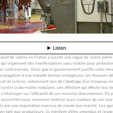
assif de vaches en France a suscité une vague de colère parmi
, qui organisent des manifestations sans relâche pour proteste
que controversée. Alors que le gouvernement justifie cette me
 propagation d’une maladie bovine contagieuse, les éleveurs d
ssif de la force, notamment lors de l’abattage d’un troupeau ent
 contre la dermatite nodulaire, une affection qui affecte leur bé
 s’interroger sur l’efficacité de ces mesures draconiennes. De p
accord Mercosur imminent renforce leurs craintes de voir leur
és par une importation massive de viande bon marché. Les agr
’en tant que producteurs, ils méritent d’être entendus et resp