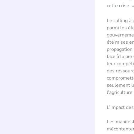
cette crise s
Le culling à
parmi les él
gouvernement
été mises en
propagation 
face à la pe
leur compéti
des ressourc
comprometten
seulement le
l’agriculture
L’impact des
Les manifest
mécontenteme