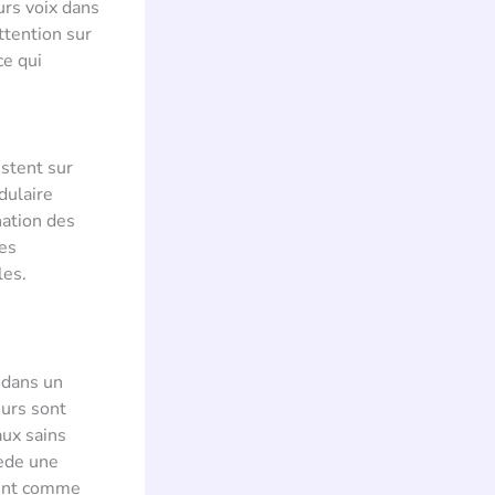
urs voix dans
attention sur
ce qui
istent sur
dulaire
nation des
es
les.
 dans un
eurs sont
aux sains
sède une
ement comme