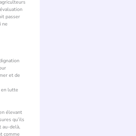
agriculteurs
éévaluation
oit passer
i ne
ndignation
our
imer et de
 en lutte
 en élevant
ures qu’ils
t au-delà,
vent comme