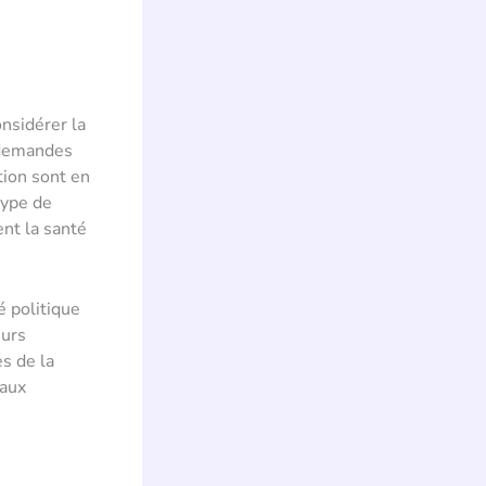
nsidérer la
x demandes
tion sont en
type de
ent la santé
é politique
eurs
s de la
 aux