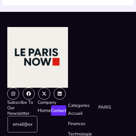
Instagram
Facebook
X-
Linkedin
twitter
Subscribe To
Company
Categories
PARIS
Our
Home
Contact
Newsletter
Accueil
E
*
Finances
m
E
a
m
Technologie