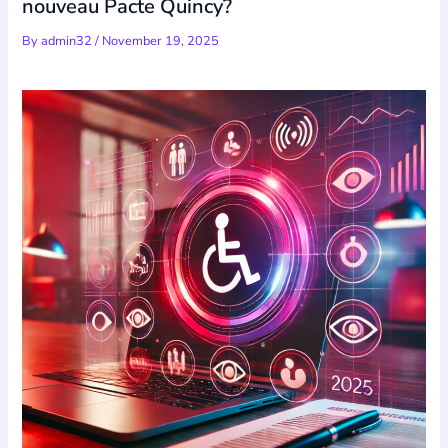
nouveau Pacte Quincy?
By
admin32
/
November 19, 2025