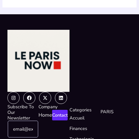
Instagram
Facebook
X-
Linkedin
twitter
Subscribe To
Company
Categories
PARIS
Our
Home
Contact
Newsletter
Accueil
E
E
Finances
m
m
a
a