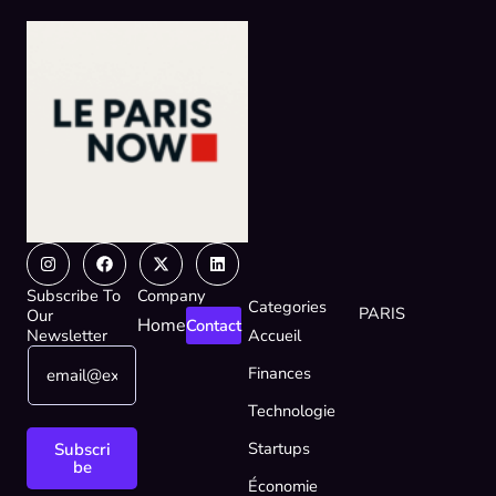
Instagram
Facebook
X-
Linkedin
twitter
Subscribe To
Company
Categories
PARIS
Our
Home
Contact
Newsletter
Accueil
E
E
Finances
m
m
a
a
Technologie
i
i
l
l
Startups
Subscri
*
E
be
Économie
m