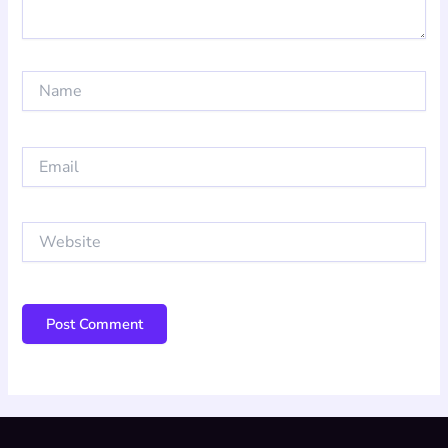
Name
Email
Website