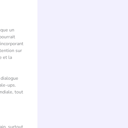
oque un
pourrait
 incorporant
tention sur
e et la
 dialogue
ale-ups.
ndiale, tout
in, surtout