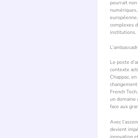
pourrait non
numériques, 
européenne. 
complexes d’
institutions.
L’ambassadri
Le poste d’a
contexte act
Chappaz, en 
changement s
French Tech
un domaine o
face aux gr
Avec l’ascen
devient impé
innovation e