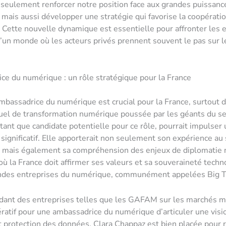
 seulement renforcer notre position face aux grandes puissanc
mais aussi développer une stratégie qui favorise la coopérati
Cette nouvelle dynamique est essentielle pour affronter les 
un monde où les acteurs privés prennent souvent le pas sur l
ce du numérique : un rôle stratégique pour la France
mbassadrice du numérique est crucial pour la France, surtout d
uel de transformation numérique poussée par les géants du se
tant que candidate potentielle pour ce rôle, pourrait impulser 
ignificatif. Elle apporterait non seulement son expérience au 
, mais également sa compréhension des enjeux de diplomatie
ù la France doit affirmer ses valeurs et sa souveraineté tech
andes entreprises du numérique, communément appelées Big T
dant des entreprises telles que les GAFAM sur les marchés mo
ratif pour une ambassadrice du numérique d’articuler une visio
t protection des données. Clara Chappaz est bien placée pour 