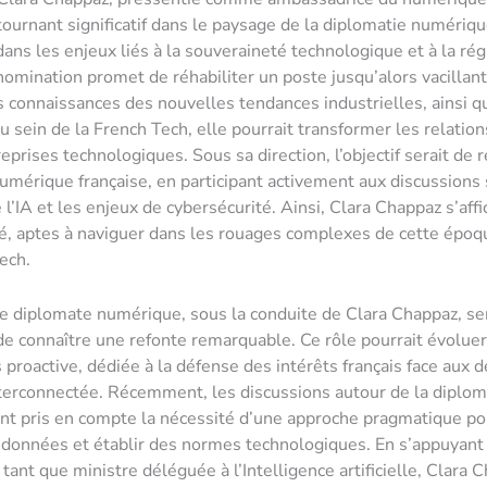
ournant significatif dans le paysage de la diplomatie numériqu
dans les enjeux liés à la souveraineté technologique et à la ré
mination promet de réhabiliter un poste jusqu’alors vacillant
s connaissances des nouvelles tendances industrielles, ainsi q
u sein de la French Tech, elle pourrait transformer les relation
prises technologiques. Sous sa direction, l’objectif serait de r
umérique française, en participant activement aux discussions 
 l’IA et les enjeux de cybersécurité. Ainsi, Clara Chappaz s’af
lé, aptes à naviguer dans les rouages complexes de cette épo
ech.
e diplomate numérique, sous la conduite de Clara Chappaz, s
 de connaître une refonte remarquable. Ce rôle pourrait évolue
 proactive, dédiée à la défense des intérêts français face aux d
erconnectée. Récemment, les discussions autour de la diplom
t pris en compte la nécessité d’une approche pragmatique pou
 données et établir des normes technologiques. En s’appuyant
tant que ministre déléguée à l’Intelligence artificielle, Clara 