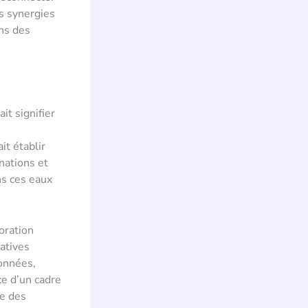
es synergies
ans des
it signifier
it établir
nations et
ns ces eaux
oration
iatives
onnées,
ce d’un cadre
ce des