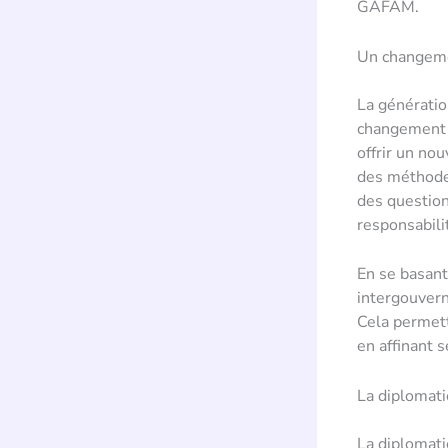
GAFAM.
Un changeme
La générati
changement n
offrir un no
des méthodes
des questions
responsabili
En se basant
intergouvern
Cela permett
en affinant 
La diplomati
La diplomati