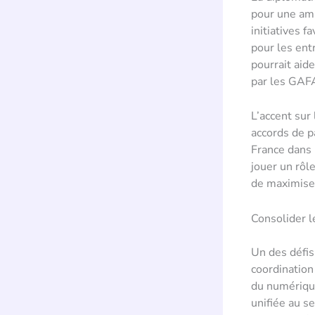
pour une am
initiatives f
pour les ent
pourrait aid
par les GAF
L’accent sur
accords de p
France dans 
jouer un rôl
de maximiser
Consolider l
Un des défis
coordination
du numérique
unifiée au s