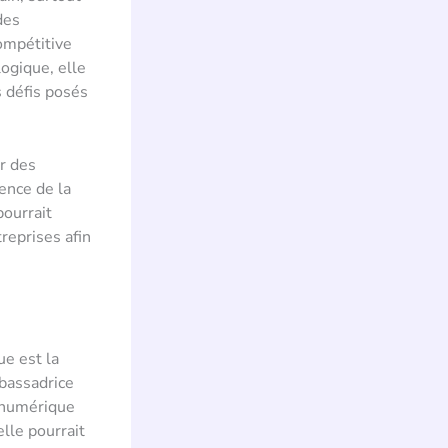
des
compétitive
logique, elle
s défis posés
ur des
uence de la
pourrait
reprises afin
ue est la
mbassadrice
e numérique
elle pourrait