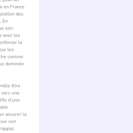
e en France.
gulation des
. En
ue son
s avec les
enforcer la
sur les
fiche comme
que dominée
emble être
r vers une
éfis d’une
atie
r assurer la
 sur son
Chappaz