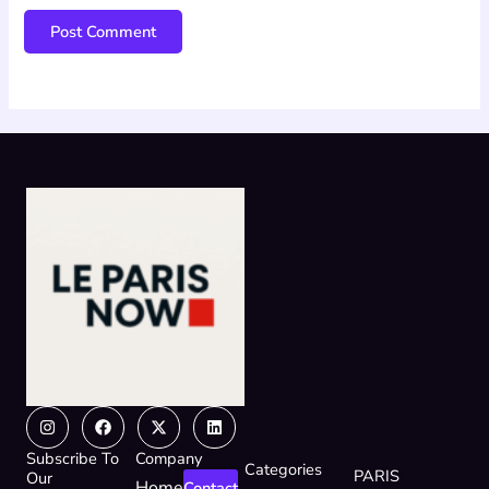
Instagram
Facebook
X-
Linkedin
twitter
Subscribe To
Company
Categories
PARIS
Our
Home
Contact