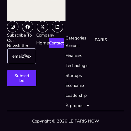
Instagram
Facebook
X-
Linkedin
twitter
Subscribe To
Company
Categories
PARIS
Our
Home
Contact
Newsletter
Accueil
E
E
Finances
m
m
a
a
Technologie
i
i
l
l
Startups
Subscri
*
E
be
Économie
m
a
Leadership
i
l
À propos
E
m
Copyright © 2026 LE PARIS NOW
a
i