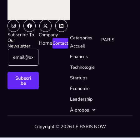
Instagram
Facebook
X-
Linkedin
twitter
Subscribe To
Company
Categories
PARIS
Our
Home
Contact
Newsletter
Accueil
E
E
Finances
m
m
a
a
Technologie
i
i
l
l
Startups
Subscri
*
*
be
Économie
*
Leadership
À propos
Copyright © 2026 LE PARIS NOW