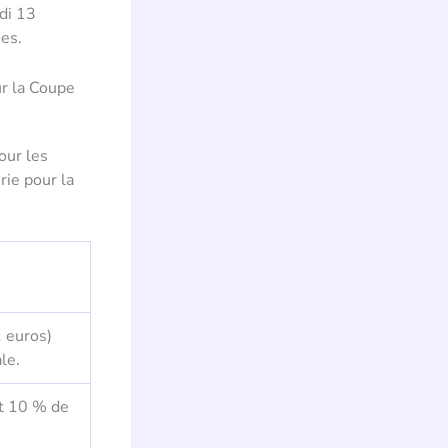
di 13
ies.
ur la Coupe
our les
rie pour la
1 euros)
le.
nt 10 % de