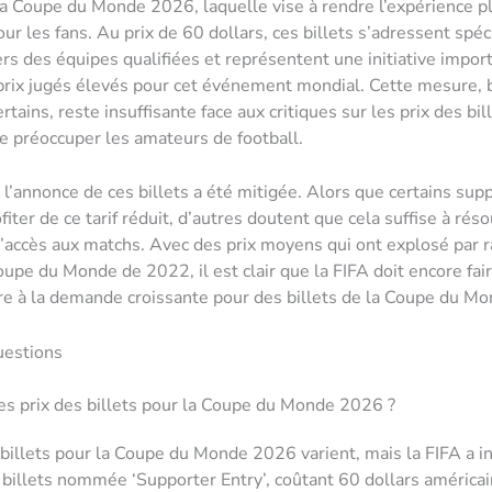
la Coupe du Monde 2026, laquelle vise à rendre l’expérience p
our les fans. Au prix de 60 dollars, ces billets s’adressent spé
rs des équipes qualifiées et représentent une initiative impor
prix jugés élevés pour cet événement mondial. Cette mesure, 
rtains, reste insuffisante face aux critiques sur les prix des bill
e préoccuper les amateurs de football.
à l’annonce de ces billets a été mitigée. Alors que certains sup
iter de ce tarif réduit, d’autres doutent que cela suffise à rés
accès aux matchs. Avec des prix moyens qui ont explosé par r
oupe du Monde de 2022, il est clair que la FIFA doit encore fair
e à la demande croissante pour des billets de la Coupe du M
uestions
es prix des billets pour la Coupe du Monde 2026 ?
 billets pour la Coupe du Monde 2026 varient, mais la FIFA a i
 billets nommée ‘Supporter Entry’, coûtant 60 dollars américai