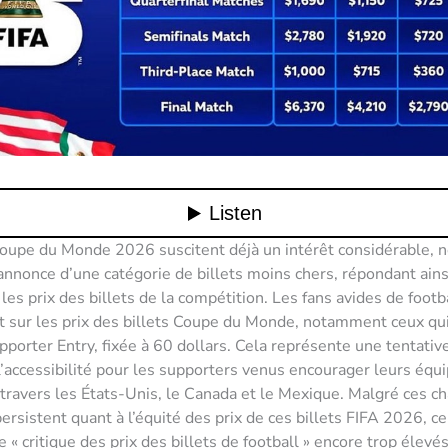
Coupe du Monde 2026 suscitent déjà un intérêt considérable,
l’annonce d’une catégorie de billets moins chers, répondant ains
 les prix des billets de la compétition. Les fans avides de footb
 sur les prix des billets Coupe du Monde, notamment ceux qui 
pporter Entry, fixée à 60 dollars. Cela représente une tentativ
l’accessibilité pour les supporters venus encourager leurs équ
 travers les États-Unis, le Canada et le Mexique. Malgré ces 
ersistent quant à l’équité des prix de ces billets FIFA 2026, ce
« critique des prix des billets de football » encore trop élevés