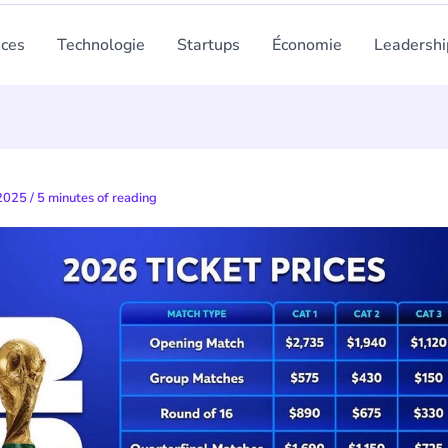
nces
Technologie
Startups
Économie
Leadershi
 2025
/
5 minutes of reading