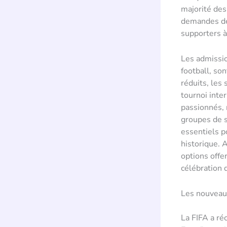
majorité des
demandes de 
supporters à
Les admissi
football, so
réduits, les
tournoi inte
passionnés, 
groupes de s
essentiels p
historique. 
options offe
célébration d
Les nouveaux
La FIFA a ré