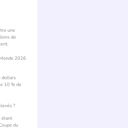
tre une
lions de
ment.
du Monde 2026
0 dollars
nte 10 % de
élevés ?
 étant
 Coupe du