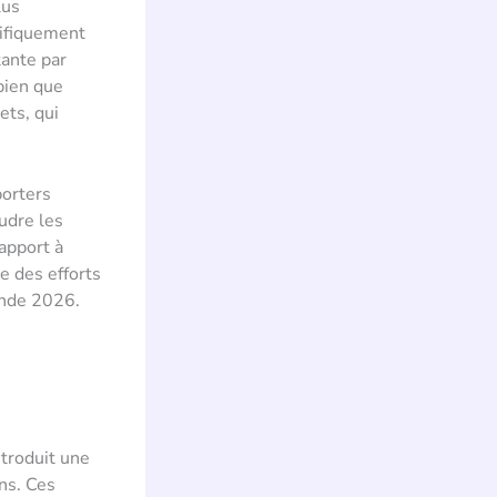
lus
cifiquement
tante par
bien que
ets, qui
porters
oudre les
apport à
e des efforts
onde 2026.
ntroduit une
ns. Ces