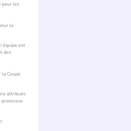
é pour les
pour la
n équipe est
nt des
r la Coupe
tre attribués
e processus
?