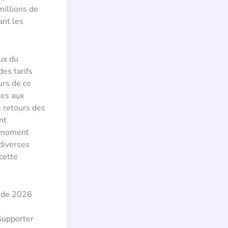
millions de
ant les
ux du
des tarifs
urs de ce
ées aux
s retours des
nt
e moment
 diverses
cette
onde 2026
Supporter