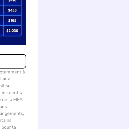
 notamment à
i aux
all se
incluent la
e de la FIFA
ipes
changements,
rtains
 pour la