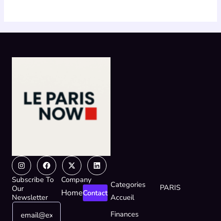
Instagram
Facebook
X-
Linkedin
twitter
Subscribe To
Company
Categories
PARIS
Our
Home
Contact
Newsletter
Accueil
E
E
Finances
m
m