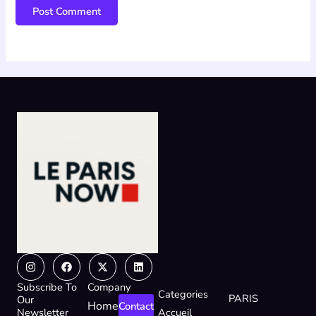
Instagram
Facebook
X-
Linkedin
twitter
Subscribe To
Company
Categories
PARIS
Our
Home
Contact
Newsletter
Accueil