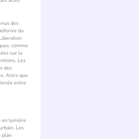
 des actes
venus des
lifornie du
Liberation
fiques, comme
lées sur la
entions. Les
is des
es. Alors que
forcée entre
s en lumière
urbain. Les
n plan