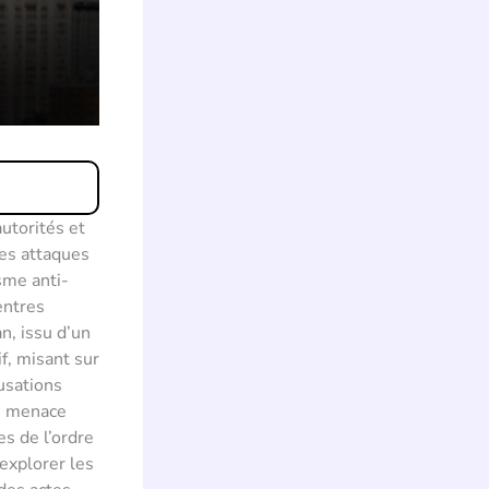
utorités et
des attaques
sme anti-
entres
n, issu d’un
f, misant sur
cusations
ne menace
es de l’ordre
explorer les