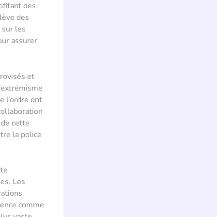
ofitant des
ulève des
 sur les
our assurer
provisés et
l’extrémisme
e l’ordre ont
collaboration
 de cette
re la police
cte
tes. Les
rations
iolence comme
lus vaste