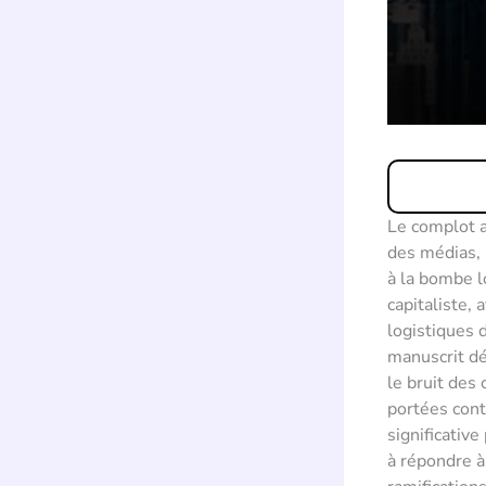
Le complot a
des médias, 
à la bombe l
capitaliste, 
logistiques 
manuscrit dé
le bruit des
portées cont
significative
à répondre à