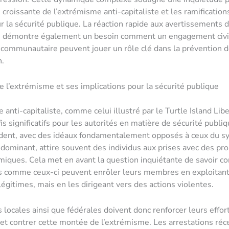
 croissante de l’extrémisme anti-capitaliste et les ramification
ur la sécurité publique. La réaction rapide aux avertissements 
us démontre également un besoin comment un engagement civi
 communautaire peuvent jouer un rôle clé dans la prévention d
n.
 l’extrémisme et ses implications pour la sécurité publique
anti-capitaliste, comme celui illustré par le Turtle Island Libe
s significatifs pour les autorités en matière de sécurité publiq
ident, avec des idéaux fondamentalement opposés à ceux du 
ominant, attire souvent des individus aux prises avec des p
iques. Cela met en avant la question inquiétante de savoir 
comme ceux-ci peuvent enrôler leurs membres en exploitant
légitimes, mais en les dirigeant vers des actions violentes.
s locales ainsi que fédérales doivent donc renforcer leurs effor
t contrer cette montée de l’extrémisme. Les arrestations réc