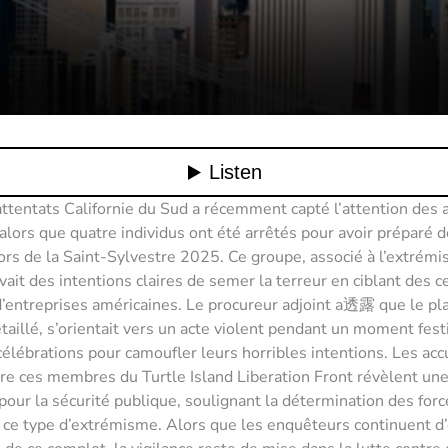
ttentats Californie du Sud a récemment capté l’attention des a
alors que quatre individus ont été arrêtés pour avoir préparé 
ors de la Saint-Sylvestre 2025. Ce groupe, associé à l’extrémi
avait des intentions claires de semer la terreur en ciblant des c
d’entreprises américaines. Le procureur adjoint a透露 que le pla
taillé, s’orientait vers un acte violent pendant un moment festi
 célébrations pour camoufler leurs horribles intentions. Les ac
re ces membres du Turtle Island Liberation Front révèlent u
 pour la sécurité publique, soulignant la détermination des forc
 ce type d’extrémisme. Alors que les enquêteurs continuent d’