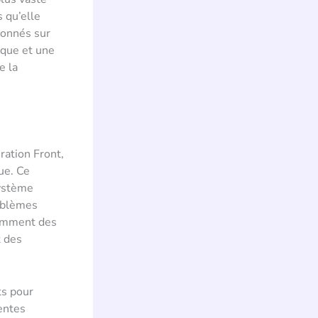
s qu’elle
donnés sur
que et une
e la
ration Front,
ue. Ce
système
roblèmes
comment des
 des
ts pour
entes