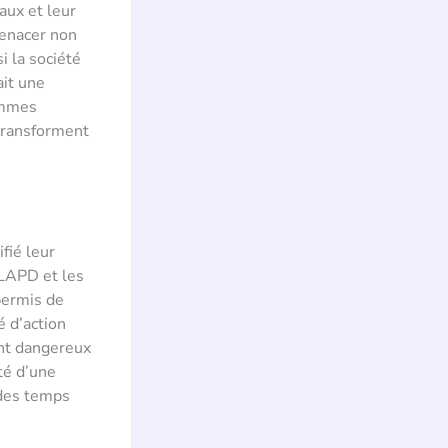
aux et leur
menacer non
i la société
ait une
rammes
 transforment
fié leur
 LAPD et les
permis de
 d’action
ent dangereux
ité d’une
 des temps