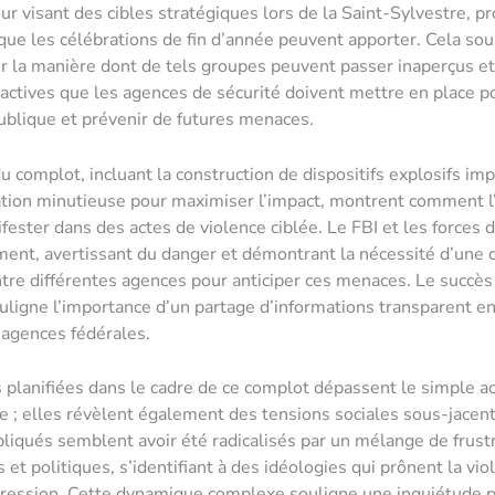
r visant des cibles stratégiques lors de la Saint-Sylvestre, pr
 que les célébrations de fin d’année peuvent apporter. Cela so
r la manière dont de tels groupes peuvent passer inaperçus et
ctives que les agences de sécurité doivent mettre en place p
publique et prévenir de futures menaces.
du complot, incluant la construction de dispositifs explosifs im
ation minutieuse pour maximiser l’impact, montrent comment 
fester dans des actes de violence ciblée. Le FBI et les forces d
ment, avertissant du danger et démontrant la nécessité d’une 
tre différentes agences pour anticiper ces menaces. Le succès
uligne l’importance d’un partage d’informations transparent ent
s agences fédérales.
 planifiées dans le cadre de ce complot dépassent le simple a
 ; elles révèlent également des tensions sociales sous-jacen
pliqués semblent avoir été radicalisés par un mélange de frust
et politiques, s’identifiant à des idéologies qui prônent la v
ression. Cette dynamique complexe souligne une inquiétude p