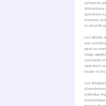
complexe pou
distractions
questions su
mesures proa
la sécurité 
Les détails 
une coordin
peut se mani
réagi rapide
constante en
opération so
locale et le
Les attaques
d’extrémisme
individus im
économiques 
moyen d’exp