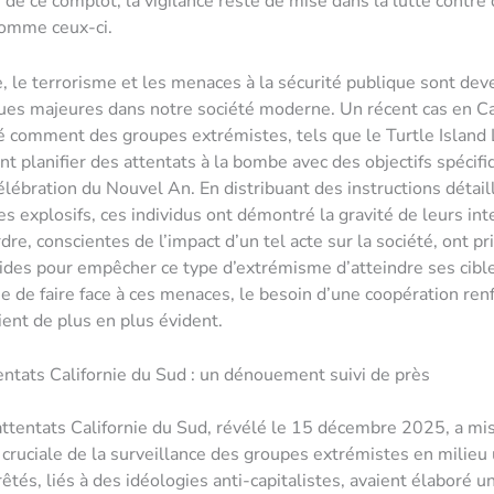
s de ce complot, la vigilance reste de mise dans la lutte contre
comme ceux-ci.
, le terrorisme et les menaces à la sécurité publique sont de
es majeures dans notre société moderne. Un récent cas en Ca
ré comment des groupes extrémistes, tels que le Turtle Island 
nt planifier des attentats à la bombe avec des objectifs spéci
élébration du Nouvel An. En distribuant des instructions détail
es explosifs, ces individus ont démontré la gravité de leurs int
rdre, conscientes de l’impact d’un tel acte sur la société, ont pr
des pour empêcher ce type d’extrémisme d’atteindre ses cibl
ie de faire face à ces menaces, le besoin d’une coopération ren
ent de plus en plus évident.
ntats Californie du Sud : un dénouement suivi de près
ttentats Californie du Sud, révélé le 15 décembre 2025, a mi
 cruciale de la surveillance des groupes extrémistes en milieu 
tés, liés à des idéologies anti-capitalistes, avaient élaboré u