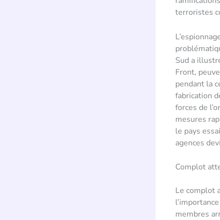
ramification
terroristes 
L’espionnage
problématiqu
Sud a illust
Front, peuve
pendant la c
fabrication d
forces de l’o
mesures rapi
le pays essa
agences devi
Complot atte
Le complot a
l’importance
membres arrê