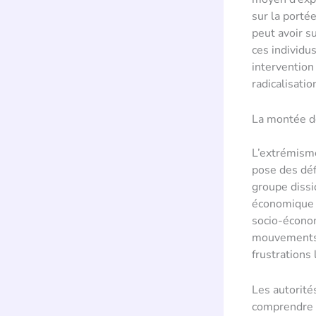
sur la portée
peut avoir s
ces individ
intervention
radicalisatio
La montée de
L’extrémisme 
pose des défi
groupe diss
économique d
socio-économ
mouvements 
frustrations 
Les autorité
comprendre e