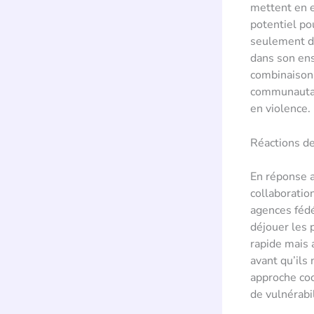
mettent en e
potentiel po
seulement de
dans son ens
combinaison 
communautair
en violence.
Réactions de
En réponse a
collaboratio
agences fédé
déjouer les 
rapide mais 
avant qu’ils 
approche coo
de vulnérabil