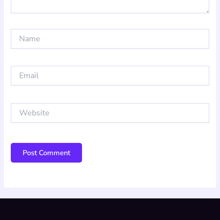
Name
Email
Website