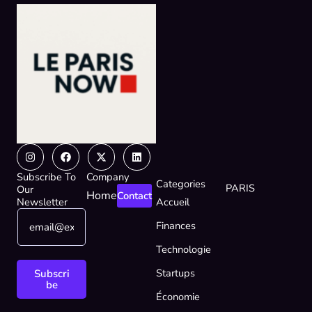
Instagram
Facebook
X-
Linkedin
twitter
Subscribe To
Company
Categories
PARIS
Our
Home
Contact
Newsletter
Accueil
E
*
Finances
m
*
a
E
Technologie
i
m
l
a
Startups
Subscri
*
i
be
Économie
l