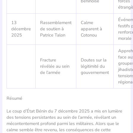
béninoise
forces
étrangè
Événem
13
Rassemblement
Calme
festifs 
décembre
de soutien à
apparent à
renforc
2025
Patrice Talon
Cotonou
morale
Appreh
face au
Fracture
Doutes sur la
groupe
révélée au sein
légitimité du
jihadist
de l’armée
gouvernement
tension
régiona
Résumé
Le coup d’État Bénin du 7 décembre 2025 a mis en lumière
des tensions persistantes au sein de l’armée, révélant un
mécontentement profond parmi les militaires. Alors que le
calme semble être revenu, les conséquences de cette