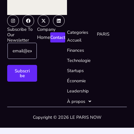
Instagram
Facebook
X-
Linkedin
twitter
Subscribe To
Company
Categories
PARIS
Our
Home
Contact
Newsletter
Accueil
E
E
Finances
m
m
a
a
Technologie
i
i
l
l
Startups
Subscri
*
*
be
Économie
E
m
Leadership
a
i
À propos
l
Copyright © 2026 LE PARIS NOW