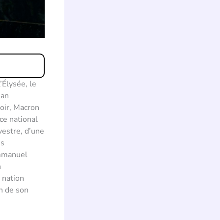
Élysée, le
lan
oir, Macron
ce national
vestre, d’une
es
Emmanuel
n
 nation
in de son