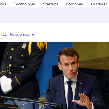
nces
Technologie
Startups
Économie
Leadershi
6
/
11 minutes of reading