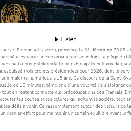
scours d’Emmanuel Macron, prononcé le 31 décembre 2026 à l’
cherché à instaurer un consensus tout en évitant le piège du bi
vec une fatigue présidentielle palpable après huit ans de pouv
t esquissé trois projets présidentiels pour 2026, dont le servi
t une majorité numérique à 15 ans. Ce discours de la Saint-Syl
tuelle de 10 minutes, témoigne d’une volonté de s’éloigner d
 tout en restant connecté aux préoccupations des Français. 
écouter les doutes et les colères qui agitent la société, tout e
t les défis à venir. Ce rassemblement autour des valeurs de la
un dernier effort pour maintenir un certain équilibre avant la f