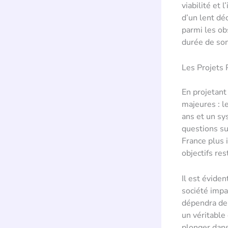
viabilité et 
d’un lent dé
parmi les ob
durée de son
Les Projets 
En projetant
majeures : l
ans et un sy
questions su
France plus 
objectifs res
Il est évide
société impa
dépendra de 
un véritable 
plonger dans