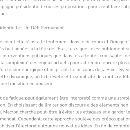
pagne présidentielle où ces propositions pourraient faire l’obj
ant.
identielle : Un Défi Permanent
résidentielle s’installe lentement dans le discours et l’image
s huit années à la tête de l’État, les signes d’essoufflement so
s interventions publiques que dans les attentes croissantes des
la complexité des enjeux actuels pourrait rendre encore plus dif
’un leader énergique et inspirant. Le discours de la Saint-Sylv
ette dynamique, où la brièveté et la simplicité des mots reflèt
une transition en douceur.
 de fatigue peut également être interprété comme une straté
n. En choisissant de limiter son discours à des éléments non
, Macron cherche peut-être à éviter les attaques et à garder le
n mandat. Cependant, cette approche soulève des préoccupation
obiliser l’électorat autour de nouvelles idées. En fin de compte