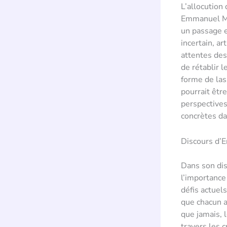
L’allocution
Emmanuel Mac
un passage e
incertain, ar
attentes des
de rétablir 
forme de las
pourrait êtr
perspectives
concrètes da
Discours d’E
Dans son dis
l’importance
défis actuels
que chacun a
que jamais, 
travers les 