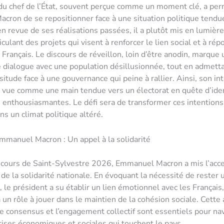
 du chef de l’État, souvent perçue comme un moment clé, a per
ron de se repositionner face à une situation politique tendue
n revue de ses réalisations passées, il a plutôt mis en lumière
ticulant des projets qui visent à renforcer le lien social et à ré
 Français. Le discours de réveillon, loin d’être anodin, marque 
le dialogue avec une population désillusionnée, tout en admett
situde face à une gouvernance qui peine à rallier. Ainsi, son in
e vue comme une main tendue vers un électorat en quête d’iden
 enthousiasmantes. Le défi sera de transformer ces intentions
ns un climat politique altéré.
mmanuel Macron : Un appel à la solidarité
cours de Saint-Sylvestre 2026, Emmanuel Macron a mis l’acce
 de la solidarité nationale. En évoquant la nécessité de rester 
, le président a su établir un lien émotionnel avec les Français
 un rôle à jouer dans le maintien de la cohésion sociale. Cette
le consensus et l’engagement collectif sont essentiels pour na
crises économiques et sociales qui touchent le pays.