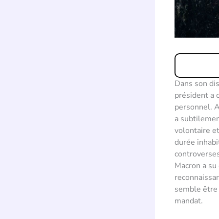
Dans son di
président a 
personnel. A
a subtilemen
volontaire e
durée inhabi
controverses
Macron a su 
reconnaissan
semble être 
mandat.