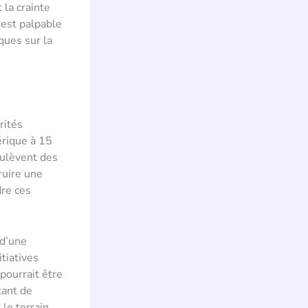
t la crainte
 est palpable
ques sur la
rités
érique à 15
oulèvent des
ruire une
dre ces
 d’une
tiatives
pourrait être
tant de
 le terrain