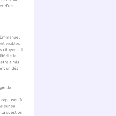
et d’un
 d’Emmanuel
nt visibles
 citoyens. Il
ficile la
estre a mis
ent un désir
gie de
 cap jusqu’à
s sur sa
, la question