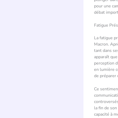
pour une cam
débat import
Fatigue Prés
La fatigue p
Macron. Aprè
tant dans se
apparaît que 
perception d
en lumière c
de préparer 
Ce sentiment
communicatio
controversés
la fin de so
capacité à m