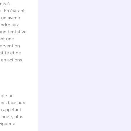
mis à
. En évitant
 un avenir
pondre aux
une tentative
ant une
tervention
tité et de
 en actions
nt sur
unis face aux
, rappelant
 année, plus
viguer à