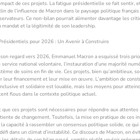
l’impact de ces projets. La fatigue présidentielle se fait sentir, e
clin de l’influence de Macron dans le paysage politique français
servateurs. Ce non-bilan pourrait alimenter davantage les criti
 mandat et la légitimité de son leadership.
Présidentiels pour 2026 : Un Avenir à Construire
 son regard vers 2026, Emmanuel Macron a esquissé trois prio
e service national volontaire, l’instauration d’une majorité num
stème de soins en fin de vie. Ces projets, bien qu’ambitieux, s
r leur financement et leur mise en œuvre. L’ambition de const
inclusive et solidaire est louable, mais les moyens pour attein
tent flous dans le contexte politique actuel.
nt que ces projets sont nécessaires pour répondre aux attentes
tiente de changement. Toutefois, la mise en pratique de ces ini
la capacité à rassembler un consensus politique solide, ce qui 
défi dans un climat d’instabilité. Ce discours de Macron, en évi
 les détails de son bilan passé, semble plutôt vouloir préparer