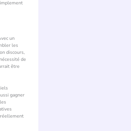
 simplement
Avec un
mbler les
on discours,
 nécessité de
rrait être
iels
aussi gagner
les
atives
t réellement