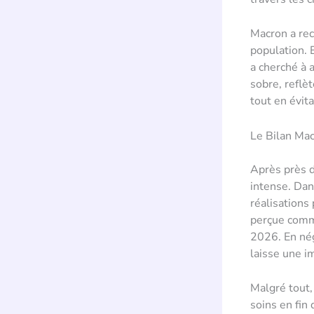
Macron a rec
population. 
a cherché à a
sobre, reflè
tout en évit
Le Bilan Mac
Après près d
intense. Dans
réalisations 
perçue comme
2026. En nég
laisse une i
Malgré tout, 
soins en fin