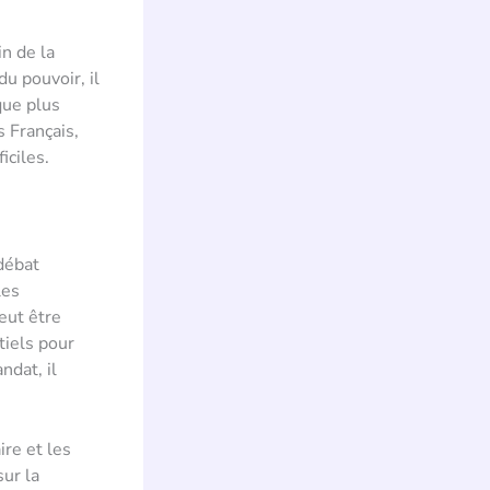
n de la
u pouvoir, il
que plus
s Français,
iciles.
débat
les
eut être
tiels pour
ndat, il
ire et les
sur la