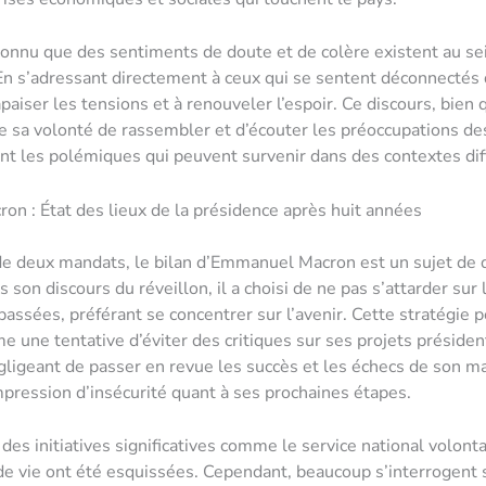
onnu que des sentiments de doute et de colère existent au sei
En s’adressant directement à ceux qui se sentent déconnectés d
paiser les tensions et à renouveler l’espoir. Ce discours, bien 
te sa volonté de rassembler et d’écouter les préoccupations de
ant les polémiques qui peuvent survenir dans des contextes diff
ron : État des lieux de la présidence après huit années
e deux mandats, le bilan d’Emmanuel Macron est un sujet de 
 son discours du réveillon, il a choisi de ne pas s’attarder sur 
passées, préférant se concentrer sur l’avenir. Cette stratégie p
 une tentative d’éviter des critiques sur ses projets présiden
ligeant de passer en revue les succès et les échecs de son ma
mpression d’insécurité quant à ses prochaines étapes.
des initiatives significatives comme le service national volonta
 de vie ont été esquissées. Cependant, beaucoup s’interrogent 