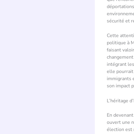
déportations
environnemen
sécurité et 
Cette attent
politique à M
faisant valo
changement cu
intégrant le
elle pourrai
immigrants e
son impact po
L’héritage d
En devenant 
ouvert une n
élection est