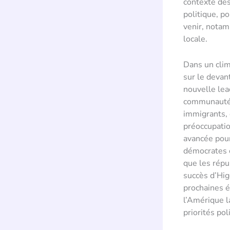
contexte des
politique, p
venir, notam
locale.
Dans un clima
sur le devan
nouvelle lea
communauté, 
immigrants, e
préoccupatio
avancée pour
démocrates c
que les répu
succès d’Hig
prochaines é
l’Amérique l
priorités po