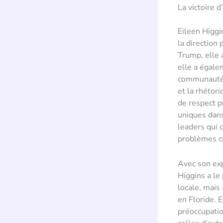
La victoire d
Eileen Higgi
la direction 
Trump, elle 
elle a égale
communauté d
et la rhétor
de respect p
uniques dans
leaders qui 
problèmes cr
Avec son exp
Higgins a le
locale, mais
en Floride. 
préoccupatio