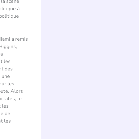
 la scène
litique à
politique
Miami a remis
Higgins,
la
t les
nt des
t une
our les
puté. Alors
crates, le
 les
ée de
t les