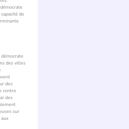
tes.
i démocrate
 capacité de
erminante
ti démocrate
ns des villes
e
uvent
ur des
e contre
par des
galement
ieuses sur
e aux