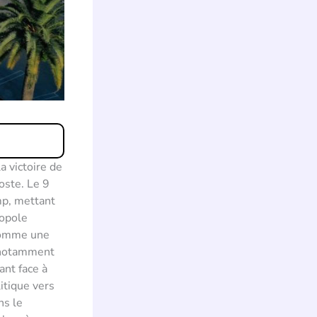
a victoire de
oste. Le 9
mp, mettant
ropole
 comme une
, notamment
ant face à
itique vers
ns le