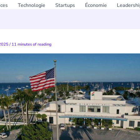
nces
Technologie
Startups
Économie
Leadershi
 2025
/
11 minutes of reading