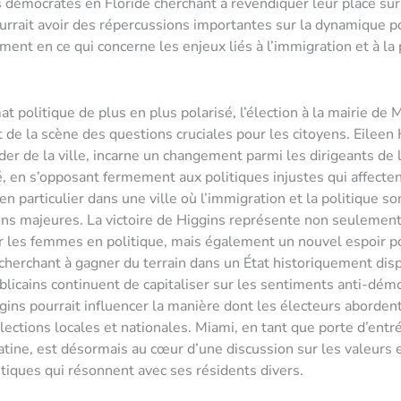
 démocrates en Floride cherchant à revendiquer leur place sur
ourrait avoir des répercussions importantes sur la dynamique po
ment en ce qui concerne les enjeux liés à l’immigration et à la 
t politique de plus en plus polarisé, l’élection à la mairie de 
t de la scène des questions cruciales pour les citoyens. Eileen 
der de la ville, incarne un changement parmi les dirigeants de 
en s’opposant fermement aux politiques injustes qui affecten
n particulier dans une ville où l’immigration et la politique so
ns majeures. La victoire de Higgins représente non seulemen
 les femmes en politique, mais également un nouvel espoir p
herchant à gagner du terrain dans un État historiquement dis
blicains continuent de capitaliser sur les sentiments anti-démo
gins pourrait influencer la manière dont les électeurs abordent
lections locales et nationales. Miami, en tant que porte d’entr
atine, est désormais au cœur d’une discussion sur les valeurs e
litiques qui résonnent avec ses résidents divers.