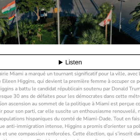
irie Miami a marqué un tournant significatif pour la ville, avec l
 Eileen Higgins, qui devient la première femme à occuper ce p
ggins a battu le candidat républicain soutenu par Donald Tru
presque 30 ans de défaites pour les démocrates dans cette mét
 Son ascension au sommet de la politique à Miami est perçue
ir pour son parti, car elle suscite un enthousiasme renouvelé
populations hispaniques du comté de Miami-Dade. Tout en fais
ue anti-immigration intense, Higgins a promis d’orienter sa pol
n et une compassion renforcées. Cette élection, qui s’inscrit da