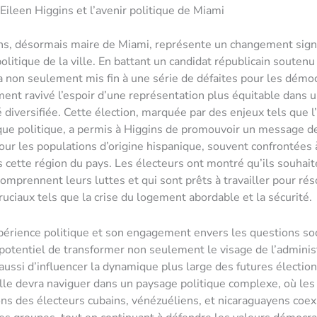
’Eileen Higgins et l’avenir politique de Miami
ns, désormais maire de Miami, représente un changement signif
politique de la ville. En battant un candidat républicain souten
a non seulement mis fin à une série de défaites pour les démo
ment ravivé l’espoir d’une représentation plus équitable dans 
iversifiée. Cette élection, marquée par des enjeux tels que l
ique politique, a permis à Higgins de promouvoir un message de
our les populations d’origine hispanique, souvent confrontées 
 cette région du pays. Les électeurs ont montré qu’ils souhait
comprennent leurs luttes et qui sont prêts à travailler pour ré
uciaux tels que la crise du logement abordable et la sécurité.
érience politique et son engagement envers les questions soc
 potentiel de transformer non seulement le visage de l’adminis
 aussi d’influencer la dynamique plus large des futures électio
Elle devra naviguer dans un paysage politique complexe, où les
ns des électeurs cubains, vénézuéliens, et nicaraguayens coex