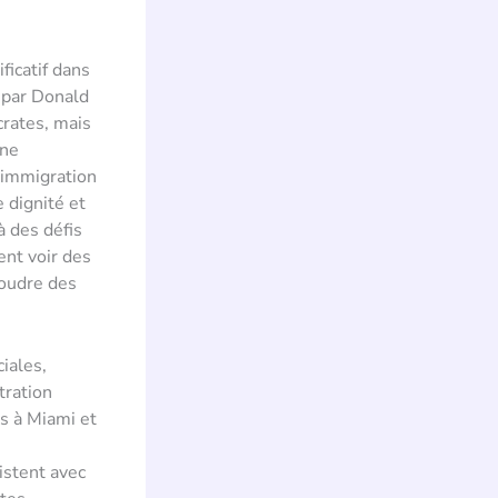
icatif dans
u par Donald
crates, mais
une
’immigration
 dignité et
à des défis
ent voir des
soudre des
iales,
tration
ns à Miami et
istent avec