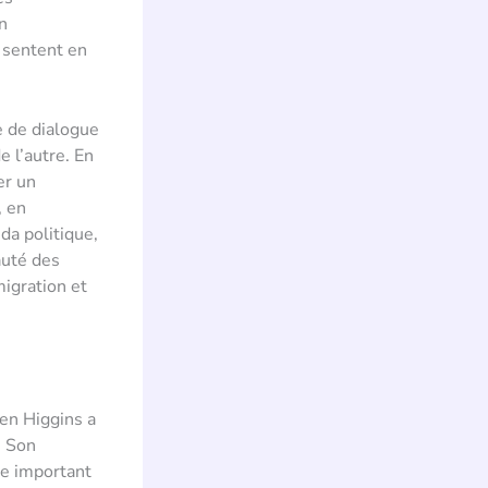
n
 sentent en
e de dialogue
e l’autre. En
er un
, en
da politique,
auté des
migration et
en Higgins a
. Son
le important