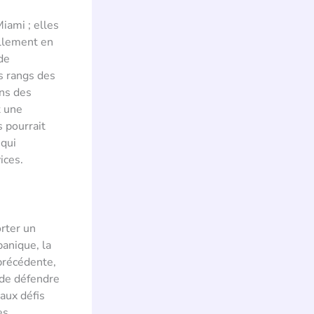
iami ; elles
ellement en
de
es rangs des
ans des
t une
s pourrait
 qui
ices.
orter un
panique, la
 précédente,
 de défendre
aux défis
es