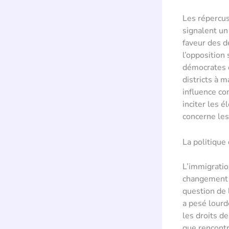
Les répercus
signalent un
faveur des d
l’opposition
démocrates e
districts à 
influence co
inciter les é
concerne les
La politique
L’immigratio
changement si
question de 
a pesé lourd
les droits d
que rencontr