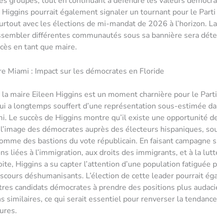
res groupes, tout en continuant à défendre les valeurs démocra
e Higgins pourrait également signaler un tournant pour le Part
surtout avec les élections de mi-mandat de 2026 à l’horizon. La
assembler différentes communautés sous sa bannière sera dét
cès en tant que maire.
re Miami : Impact sur les démocrates en Floride
e la maire Eileen Higgins est un moment charnière pour le Par
qui a longtemps souffert d’une représentation sous-estimée da
 Le succès de Higgins montre qu’il existe une opportunité d
 l’image des démocrates auprès des électeurs hispaniques, so
omme des bastions du vote républicain. En faisant campagne s
s liées à l’immigration, aux droits des immigrants, et à la lutt
oite, Higgins a su capter l’attention d’une population fatiguée 
scours déshumanisants. L’élection de cette leader pourrait é
utres candidats démocrates à prendre des positions plus audac
s similaires, ce qui serait essentiel pour renverser la tendanc
ures.