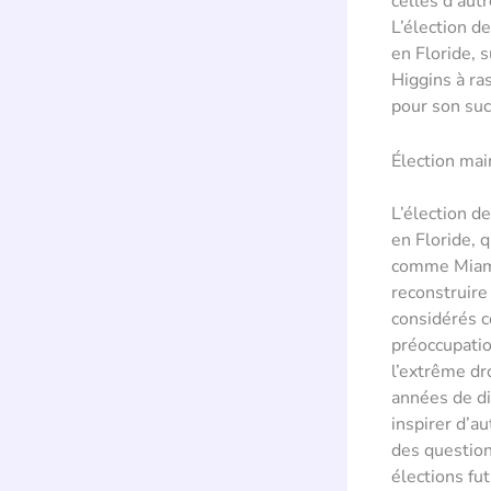
celles d’aut
L’élection d
en Floride, 
Higgins à r
pour son suc
Élection mai
L’élection d
en Floride, 
comme Miami.
reconstruire
considérés c
préoccupation
l’extrême dr
années de di
inspirer d’a
des question
élections fut