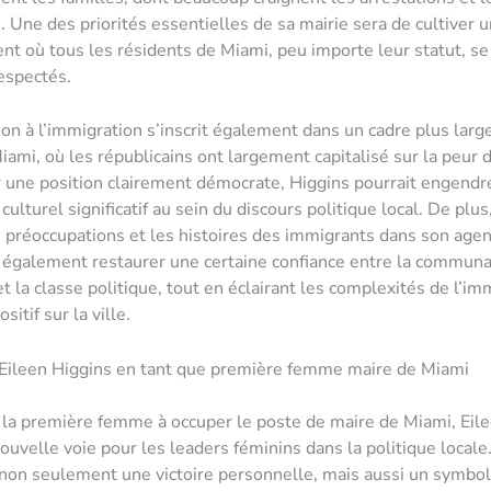
. Une des priorités essentielles de sa mairie sera de cultiver u
t où tous les résidents de Miami, peu importe leur statut, se
respectés.
ion à l’immigration s’inscrit également dans un cadre plus larg
iami, où les républicains ont largement capitalisé sur la peur d
ir une position clairement démocrate, Higgins pourrait engendr
lturel significatif au sein du discours politique local. De plus
s préoccupations et les histoires des immigrants dans son agen
t également restaurer une certaine confiance entre la commun
t la classe politique, tout en éclairant les complexités de l’im
sitif sur la ville.
’Eileen Higgins en tant que première femme maire de Miami
la première femme à occuper le poste de maire de Miami, Eile
ouvelle voie pour les leaders féminins dans la politique locale
 non seulement une victoire personnelle, mais aussi un symbo