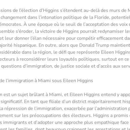
sions de l’élection d’Higgins s’étendent au-delà des murs de M
 changement dans l’intonation politique de la Floride, potenti
émocrates. À une époque où le seuil de l’acceptation des voix 
 semble s’éroder, la victoire de Higgins pourrait redynamiser l
t leur donner l’élan nécessaire pour compétir efficacement d
majorité hispanique. En outre, alors que Donald Trump maintien
nsidérable dans la région, le défi que représente Eileen Higgin
lecteurs à reconsidérer leurs loyautés politiques, surtout en ce
 questions d’immigration, de justice sociale et d’accès aux serv
 de l’immigration à Miami sous Eileen Higgins
n est un sujet brûlant à Miami, et Eileen Higgins entend y app
gnificatif. En tant que filiale d’un district majoritairement his
la répression de l’immigration, exacerbée par l’administration
ement sur les préoccupations des électeurs. Higgins a promis
es immigrants et d’adopter une approche plus empathique face 
ent les familles, dont beaucoup craignent les arrestations et l