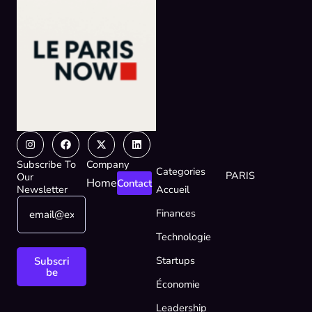
Instagram
Facebook
X-
Linkedin
twitter
Subscribe To
Company
Categories
PARIS
Our
Home
Contact
Newsletter
Accueil
E
*
Finances
m
*
a
*
Technologie
i
l
Startups
Subscri
*
be
Économie
Leadership