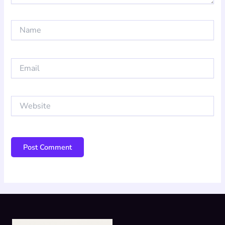
Name
Email
Website