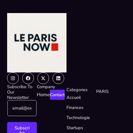
Instagram
Facebook
X-
Linkedin
twitter
Subscribe To
Company
Categories
PARIS
Our
Home
Contact
Newsletter
Accueil
E
E
Finances
m
m
a
a
Technologie
i
i
l
l
Startups
Subscri
*
*
be