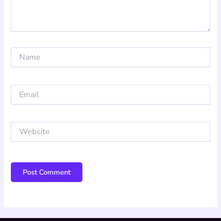
Name
Email
Website