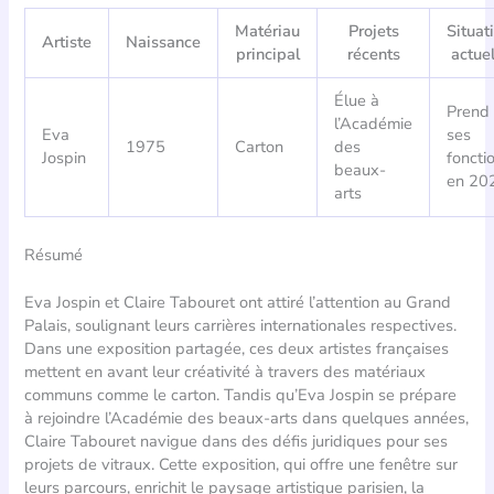
Matériau
Projets
Situat
Artiste
Naissance
principal
récents
actuel
Élue à
Prend
l’Académie
Eva
ses
1975
Carton
des
Jospin
foncti
beaux-
en 20
arts
Résumé
Eva Jospin et Claire Tabouret ont attiré l’attention au Grand
Palais, soulignant leurs carrières internationales respectives.
Dans une exposition partagée, ces deux artistes françaises
mettent en avant leur créativité à travers des matériaux
communs comme le carton. Tandis qu’Eva Jospin se prépare
à rejoindre l’Académie des beaux-arts dans quelques années,
Claire Tabouret navigue dans des défis juridiques pour ses
projets de vitraux. Cette exposition, qui offre une fenêtre sur
leurs parcours, enrichit le paysage artistique parisien, la