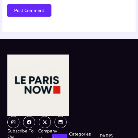
Instagram
Facebook
X-
Linkedin
twitter
Subscribe To
Company
Categories
PARIS
Our