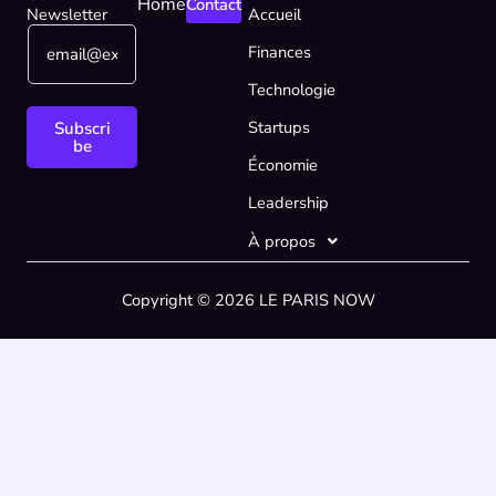
Home
Contact
Newsletter
Accueil
E
E
Finances
m
m
a
a
Technologie
i
i
l
l
Startups
Subscri
*
E
be
Économie
m
a
Leadership
i
l
À propos
E
m
Copyright © 2026 LE PARIS NOW
a
i
l