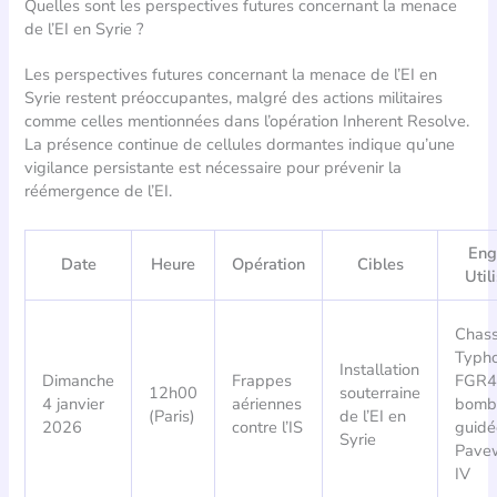
Quelles sont les perspectives futures concernant la menace
de l’EI en Syrie ?
Les perspectives futures concernant la menace de l’EI en
Syrie restent préoccupantes, malgré des actions militaires
comme celles mentionnées dans l’opération Inherent Resolve.
La présence continue de cellules dormantes indique qu’une
vigilance persistante est nécessaire pour prévenir la
réémergence de l’EI.
Eng
Date
Heure
Opération
Cibles
Util
Chass
Typh
Installation
Dimanche
Frappes
FGR4
12h00
souterraine
4 janvier
aériennes
bomb
(Paris)
de l’EI en
2026
contre l’IS
guidé
Syrie
Pave
IV