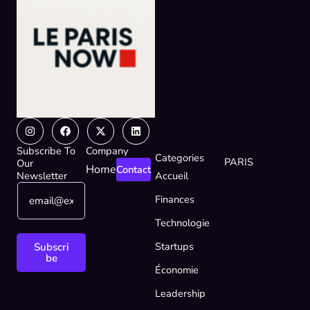
Instagram
Facebook
X-
Linkedin
twitter
Subscribe To
Company
Categories
PARIS
Our
Home
Contact
Newsletter
Accueil
E
E
Finances
m
m
a
a
Technologie
i
i
l
l
Startups
Subscri
*
E
be
Économie
m
a
Leadership
i