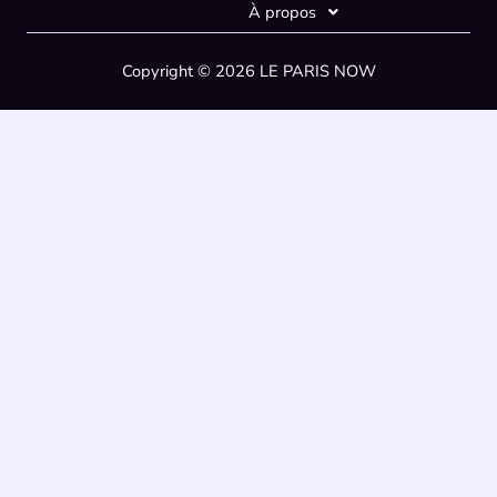
l
À propos
E
m
Copyright © 2026 LE PARIS NOW
a
i
l