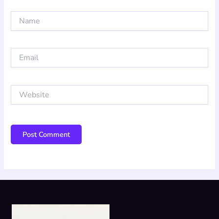
Name
Email
Website