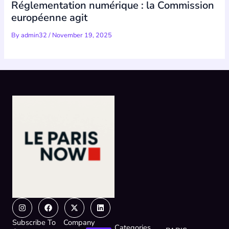
Réglementation numérique : la Commission
européenne agit
By
admin32
/
November 19, 2025
Instagram
Facebook
X-
Linkedin
twitter
Subscribe To
Company
Categories