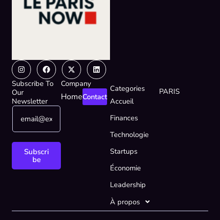
Instagram
Facebook
X-
Linkedin
twitter
Subscribe To
Company
Categories
PARIS
Our
Home
Contact
Newsletter
Accueil
E
E
Finances
m
m
a
a
Technologie
i
i
l
l
Startups
Subscri
*
E
be
Économie
m
a
Leadership
i
l
À propos
*