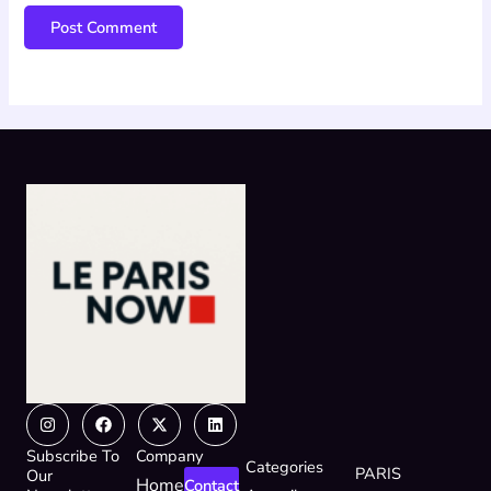
Instagram
Facebook
X-
Linkedin
twitter
Subscribe To
Company
Categories
PARIS
Our
Home
Contact