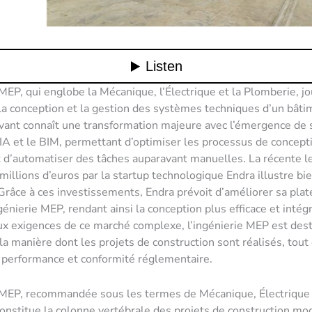
 MEP, qui englobe la Mécanique, l’Électrique et la Plomberie, j
 la conception et la gestion des systèmes techniques d’un bâti
vant connaît une transformation majeure avec l’émergence de 
’IA et le BIM, permettant d’optimiser les processus de concept
t d’automatiser des tâches auparavant manuelles. La récente l
millions d’euros par la startup technologique Endra illustre bi
râce à ces investissements, Endra prévoit d’améliorer sa pla
génierie MEP, rendant ainsi la conception plus efficace et intég
x exigences de ce marché complexe, l’ingénierie MEP est dest
la manière dont les projets de construction sont réalisés, tout
 performance et conformité réglementaire.
e MEP, recommandée sous les termes de Mécanique, Électrique
onstitue la colonne vertébrale des projets de construction mo