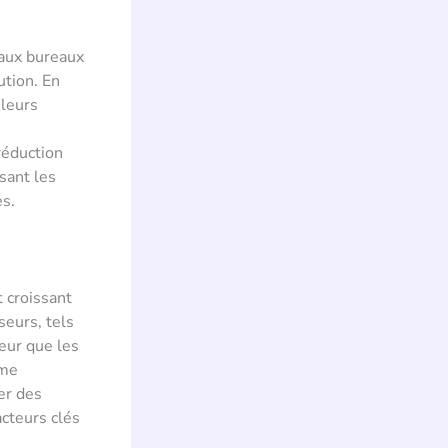
 aux bureaux
tion. En
 leurs
réduction
sant les
s.
t croissant
seurs, tels
eur que les
mme
er des
acteurs clés