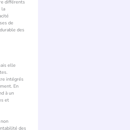
re différents
 la
acité
ases de
 durable des
ais elle
tes.
tre intégrés
timent. En
nd à un
es et
 non
ntabilité des