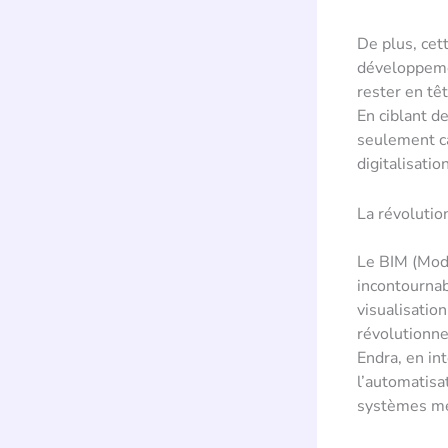
De plus, cet
développeme
rester en tê
En ciblant d
seulement ca
digitalisatio
La révolutio
Le BIM (Modé
incontournab
visualisatio
révolutionne
Endra, en in
l’automatisat
systèmes mé