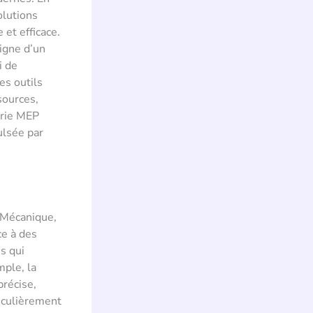
olutions
 et efficace.
igne d’un
i de
es outils
sources,
erie MEP
ulsée par
 (Mécanique,
ce à des
s qui
ple, la
précise,
ticulièrement