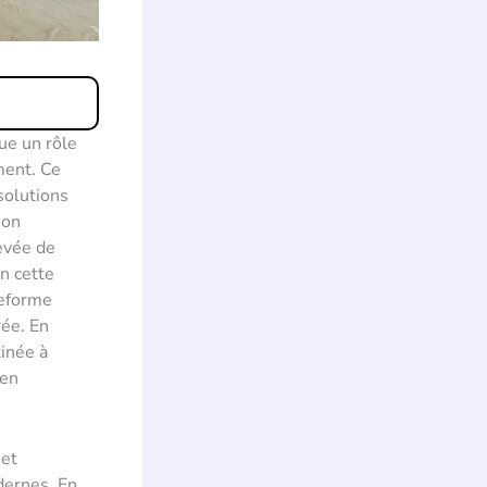
oue un rôle
ment. Ce
solutions
ion
evée de
en cette
teforme
rée. En
inée à
 en
 et
dernes. En