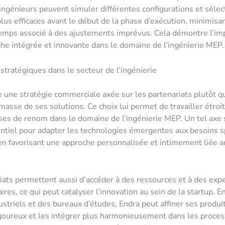
 ingénieurs peuvent simuler différentes configurations et sélec
plus efficaces avant le début de la phase d’exécution, minimisan
temps associé à des ajustements imprévus. Cela démontre l’im
he intégrée et innovante dans le domaine de l’ingénierie MEP.
 stratégiques dans le secteur de l’ingénierie
 une stratégie commerciale axée sur les partenariats plutôt q
 masse de ses solutions. Ce choix lui permet de travailler étro
ses de renom dans le domaine de l’ingénierie MEP. Un tel axe 
ntiel pour adapter les technologies émergentes aux besoins s
 en favorisant une approche personnalisée et intimement liée a
iats permettent aussi d’accéder à des ressources et à des exp
res, ce qui peut catalyser l’innovation au sein de la startup. E
ustriels et des bureaux d’études, Endra peut affiner ses produi
goureux et les intégrer plus harmonieusement dans les proce