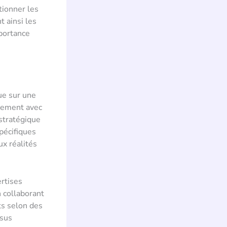
tionner les
t ainsi les
portance
ue sur une
itement avec
stratégique
pécifiques
ux réalités
ertises
n collaborant
ts selon des
ssus