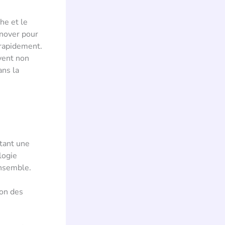
he et le
nover pour
 rapidement.
vent non
ans la
tant une
logie
ensemble.
ion des