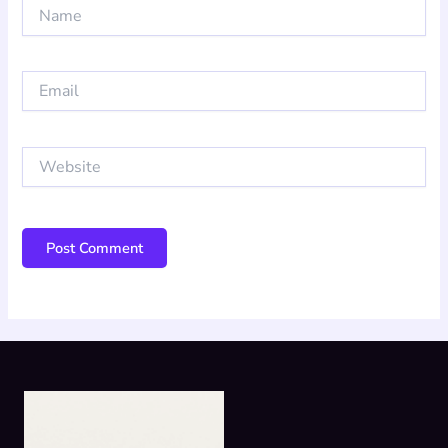
Name
Email
Website