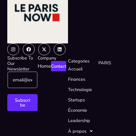
Instagram
Facebook
X-
Linkedin
twitter
Subscribe To
Company
Categories
PARIS
Our
Home
Contact
Newsletter
Accueil
E
E
Finances
m
m
a
a
Technologie
i
i
l
l
Startups
Subscri
*
E
be
Économie
m
a
Leadership
i
l
À propos
E